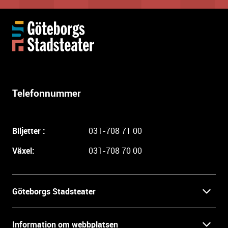
Y
t
t
e
r
l
Telefonnummer
i
g
a
Biljetter :
031-708 71 00
r
e
Växel:
031-708 70 00
i
n
f
Göteborgs Stadsteater
o
r
Kontakt
m
Information om webbplatsen