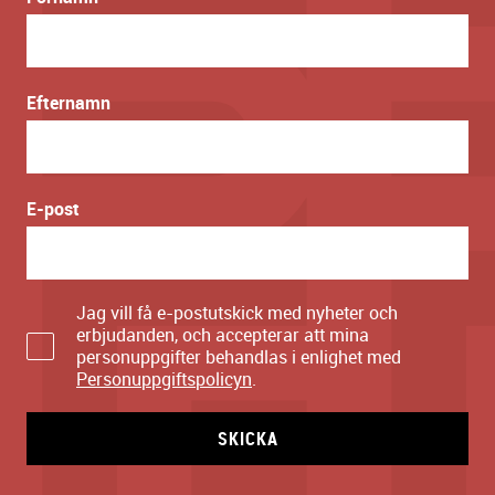
Efternamn
E-post
Jag vill få e-postutskick med nyheter och
erbjudanden, och accepterar att mina
personuppgifter behandlas i enlighet med
Personuppgiftspolicyn
.
SKICKA