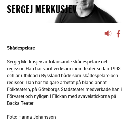
SERGEJ MERKUSJEV
Lyssna
på
sidans
Skådespelare
text
Sergej Merkusjev är frilansande skådespelare och
regissör. Han har varit verksam inom teater sedan 1993
och är utbildad i Ryssland både som skådespelare och
regissör. Han har tidigare arbetat på bland annat
Folkteatern, på Göteborgs Stadsteater medverkade han i
Förvaret och nyligen i Flickan med svavelstickorna på
Backa Teater.
Foto: Hanna Johansson