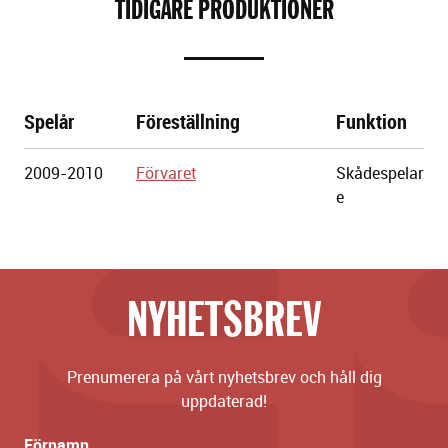
TIDIGARE PRODUKTIONER
Spelår
Föreställning
Funktion
Göteborgs
2009-2010
Förvaret
Skådespelar
Stadsteater
e
NYHETSBREV
Prenumerera på vårt nyhetsbrev och håll dig
uppdaterad!
Förnamn