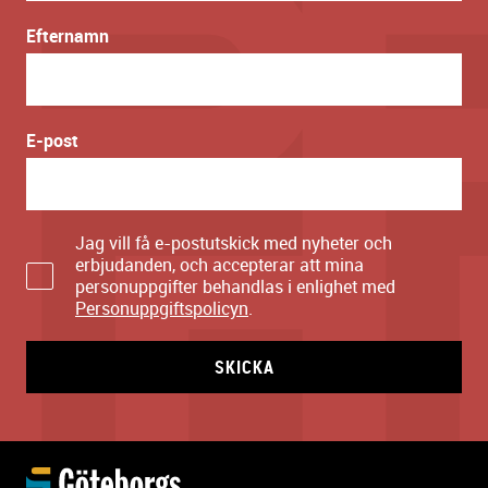
Efternamn
E-post
Jag vill få e-postutskick med nyheter och
erbjudanden, och accepterar att mina
personuppgifter behandlas i enlighet med
Personuppgiftspolicyn
.
SKICKA
Y