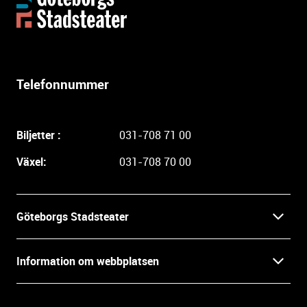
t
t
e
r
l
Telefonnummer
i
g
a
Biljetter :
031-708 71 00
r
e
Växel:
031-708 70 00
i
n
f
Göteborgs Stadsteater
o
r
Kontakt
m
Information om webbplatsen
a
Press
t
Biljetter