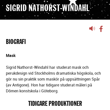
SIGRID NATHORST-WINDAHL
Lyssna
på
sidans
BIOGRAFI
text
Mask
Sigrid Nathorst-Windahl har studerat mask och
perukdesign vid Stockholms dramatiska högskola, och
gör nu sin praktik som maskör på uppsättningen Spår
(av Antigone). Hon har tidigare studerat måleri på
Dômen konstskola i Göteborg.
TIDIGARE PRODUKTIONER