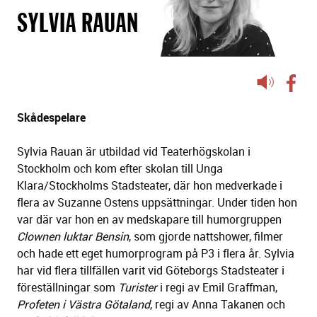
SYLVIA RAUAN
Lyssna
på
sidans
Skådespelare
text
Sylvia Rauan är utbildad vid Teaterhögskolan i
Stockholm och kom efter skolan till Unga
Klara/Stockholms Stadsteater, där hon medverkade i
flera av Suzanne Ostens uppsättningar. Under tiden hon
var där var hon en av medskapare till humorgruppen
Clownen luktar Bensin
, som gjorde nattshower, filmer
och hade ett eget humorprogram på P3 i flera år. Sylvia
har vid flera tillfällen varit vid Göteborgs Stadsteater i
föreställningar som
Turister
i regi av Emil Graffman,
Profeten i Västra Götaland
, regi av Anna Takanen och