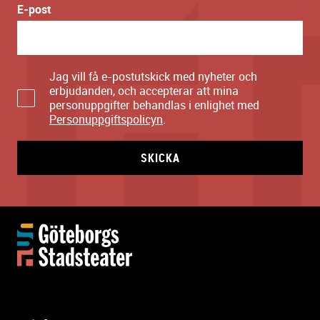
E-post
Jag vill få e-postutskick med nyheter och
erbjudanden, och accepterar att mina
personuppgifter behandlas i enlighet med
Personuppgiftspolicyn
.
SKICKA
Y
t
t
e
r
l