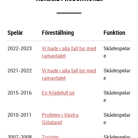
Spelår
Föreställning
Funktion
Göteborgs
2022-2023
Vi hade i alla fall tur med
Skådespelar
Stadsteater
ramavtalet
e
2021-2022
Vi hade i alla fall tur med
Skådespelar
ramavtalet
e
2015-2016
En fröjdefull jul
Skådespelar
e
2010-2011
Profeten i Västra
Skådespelar
Götaland
e
2007-2008
Turister
Skådespelar