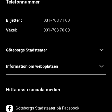
Telefonnummer
i
g
a
Biljetter :
031-708 71 00
r
e
Växel:
031-708 70 00
i
n
f
Göteborgs Stadsteater
o
r
Kontakt
m
Information om webbplatsen
a
Press
t
Biljetter
i
o
Hitta oss i sociala medier
Öppettider
Villkor och integritet
n
o
In English
Om webbplatsen
c
Göteborgs Stadsteater på Facebook