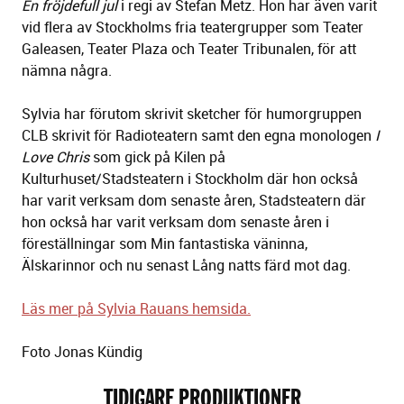
En fröjdefull jul
i regi av Stefan Metz. Hon har även varit
vid flera av Stockholms fria teatergrupper som Teater
Galeasen, Teater Plaza och Teater Tribunalen, för att
nämna några.
Sylvia har förutom skrivit sketcher för humorgruppen
CLB skrivit för Radioteatern samt den egna monologen
I
Love Chris
som gick på Kilen på
Kulturhuset/Stadsteatern i Stockholm där hon också
har varit verksam dom senaste åren, Stadsteatern där
hon också har varit verksam dom senaste åren i
föreställningar som Min fantastiska väninna,
Älskarinnor och nu senast Lång natts färd mot dag.
Läs mer på Sylvia Rauans hemsida.
Foto Jonas Kündig
TIDIGARE PRODUKTIONER