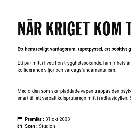
g
e
r
i
NÄR KRIGET KOM T
n
g
Ett hemtrevligt vardagsrum, tapetpyssel, ett positivt g
Ett par mitt i livet; hon trygghetssökande, han frihets
kolliderande viljor och vardagsfundamentalism.
Med orden som skarpladdade vapen trappas den psykol
snart till ett verbalt kulspruteregn mitt i radhusidyllen
Premiär
31 okt 2003
Scen
Studion