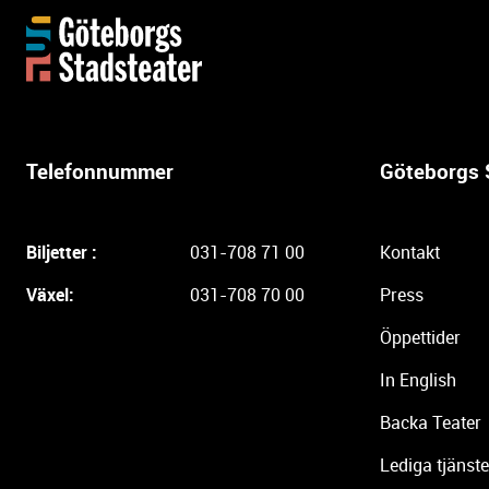
Y
t
t
e
r
l
Telefonnummer
Göteborgs 
i
g
a
Biljetter :
031-708 71 00
Kontakt
r
e
Växel:
031-708 70 00
Press
i
Öppettider
n
f
In English
o
r
Backa Teater
m
Lediga tjänste
a