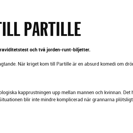
ILL PARTILLE
raviditetstest och två jorden-runt-biljetter.
längtande. När kriget kom till Partille är en absurd komedi om d
ogiska kapprustnin­gen upp mellan mannen och kvinnan. Det h
. Situationen blir inte mindre komplicerad när grannarna plötsligt