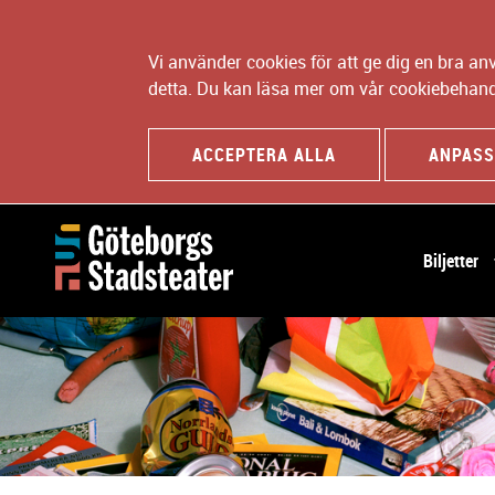
Vi använder cookies för att ge dig en bra a
detta. Du kan läsa mer om vår cookiebehand
ACCEPTERA ALLA
ANPASS
H
Biljetter
u
v
u
d
n
a
v
i