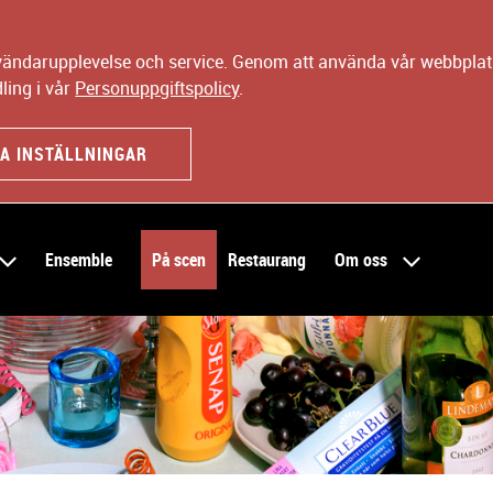
nvändarupplevelse och service. Genom att använda vår webbplats
ling i vår
Personuppgiftspolicy
.
A INSTÄLLNINGAR
Ensemble
På scen
Restaurang
Om oss