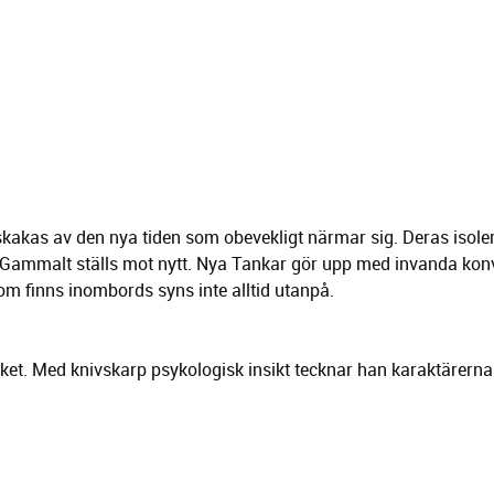
skakas av den nya tiden som obevekligt närmar sig. Deras isole
. Gammalt ställs mot nytt. Nya Tankar gör upp med invanda konv
 som finns inombords syns inte alltid utanpå.
ket. Med knivskarp psykologisk insikt tecknar han karaktärern