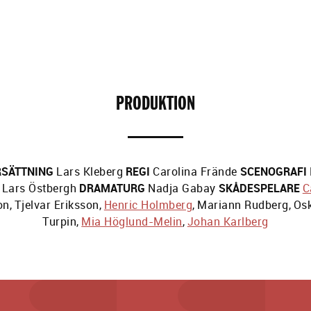
PRODUKTION
RSÄTTNING
Lars Kleberg
REGI
Carolina Frände
SCENOGRAFI
Lars Östbergh
DRAMATURG
Nadja Gabay
SKÅDESPELARE
C
on
,
Tjelvar Eriksson
,
Henric Holmberg
,
Mariann Rudberg
,
Os
Turpin
,
Mia Höglund-Melin
,
Johan Karlberg