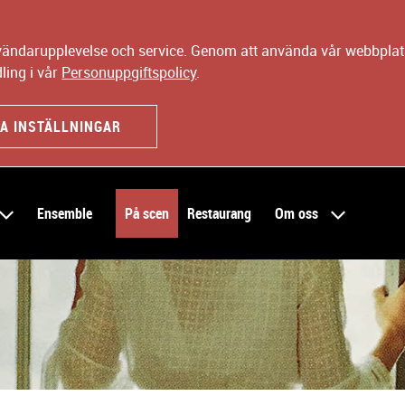
nvändarupplevelse och service. Genom att använda vår webbplats
ling i vår
Personuppgiftspolicy
.
A INSTÄLLNINGAR
Ensemble
På scen
Restaurang
Om oss