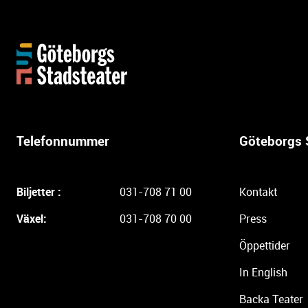
Y
t
t
e
r
l
Telefonnummer
Göteborgs 
i
g
a
Biljetter :
031-708 71 00
Kontakt
r
e
Växel:
031-708 70 00
Press
i
Öppettider
n
f
In English
o
r
Backa Teater