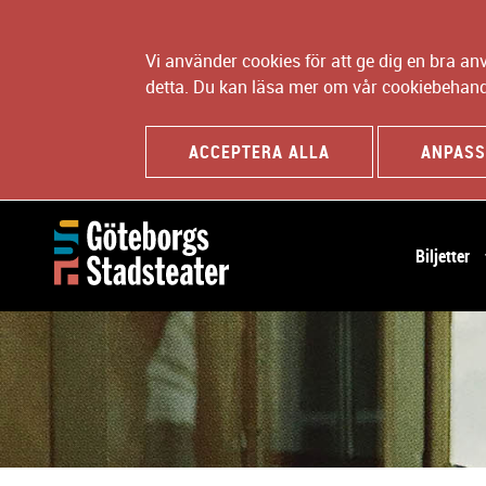
Vi använder cookies för att ge dig en bra a
detta. Du kan läsa mer om vår cookiebehand
ACCEPTERA ALLA
ANPASS
H
Biljetter
u
v
u
d
n
a
v
i