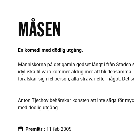
g
e
r
i
MÅSEN
n
g
En komedi med dödlig utgång.
Människorna på det gamla godset långt i från Staden 
idylliska tillvaro kommer aldrig mer att bli densamma
förälskar sig i fel person, alla strävar efter något. Det
Anton Tjechov behärskar konsten att inte säga för myc
med dödlig utgång.
Premiär
11 feb 2005