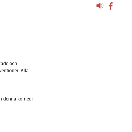
Lyssna
på
sidans
text
rade och
entioner. Alla
a i denna komedi