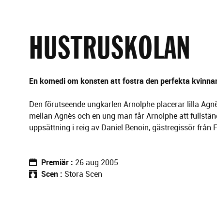
g
e
r
i
HUSTRUSKOLAN
n
g
En komedi om konsten att fostra den perfekta kvinna
Den förutseende ungkarlen Arnolphe placerar lilla Agnès
mellan Agnès och en ung man får Arnolphe att fullständ
uppsättning i reig av Daniel Benoin, gästregissör från 
Premiär
26 aug 2005
Scen
Stora Scen