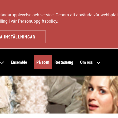
nvändarupplevelse och service. Genom att använda vår webbplats
ling i vår
Personuppgiftspolicy
.
A INSTÄLLNINGAR
Ensemble
På scen
Restaurang
Om oss