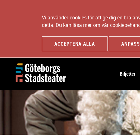
Vi använder cookies för att ge dig en bra a
detta. Du kan läsa mer om vår cookiebehand
ACCEPTERA ALLA
ANPASS
H
Biljetter
u
v
u
d
n
a
v
i