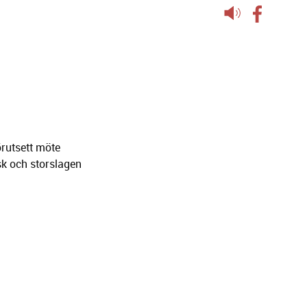
Lyssna
på
sidans
text
örutsett möte
sk och storslagen