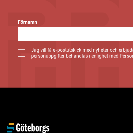
Förnamn
Jag vill få e-postutskick med nyheter och erbju
personuppgifter behandlas i enlighet med
Perso
Y