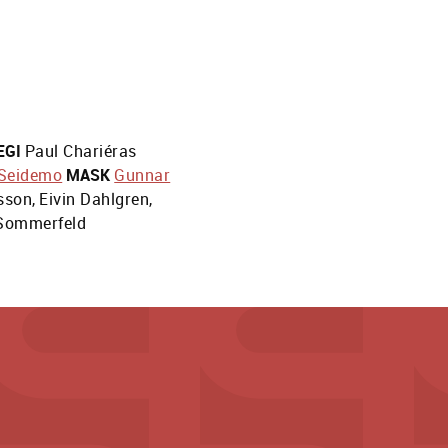
EGI
Paul Chariéras
 Seidemo
MASK
Gunnar
sson
,
Eivin Dahlgren
,
Sommerfeld