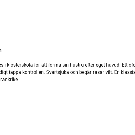
n
 i klosterskola för att forma sin hustru efter eget huvud. Ett of
igt tappa kontrollen. Svartsjuka och begär rasar vilt. En klassi
Frankrike.