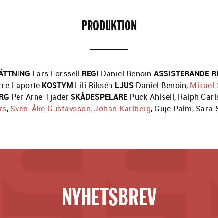
PRODUKTION
ÄTTNING
Lars Forssell
REGI
Daniel Benoin
ASSISTERANDE R
rre Laporte
KOSTYM
Lili Riksén
LJUS
Daniel Benoin
,
Mikael
RG
Per Arne Tjäder
SKÅDESPELARE
Puck Ahlsell
,
Ralph Carl
rs
,
Sven-Åke Gustavsson
,
Johan Karlberg
,
Guje Palm
,
Sara 
NYHETSBREV