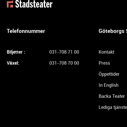
t
t
e
r
l
Telefonnummer
Göteborgs 
i
g
a
Biljetter :
031-708 71 00
Kontakt
r
e
Växel:
031-708 70 00
Press
i
Öppettider
n
f
In English
o
r
Backa Teater
m
Lediga tjänste
a
t
i