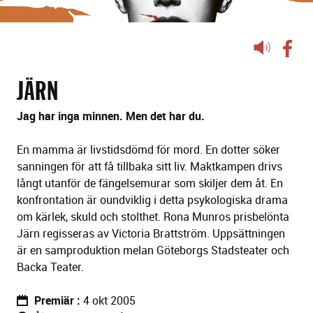
Lyssna
på
sidans
JÄRN
text
Jag har inga minnen. Men det har du.
En mamma är livstidsdömd för mord. En dotter söker
sanningen för att få tillbaka sitt liv. Maktkampen drivs
långt utanför de fängelsemurar som skiljer dem åt. En
konfrontation är oundviklig i detta psykologiska drama
om kärlek, skuld och stolthet. Rona Munros prisbelönta
Järn regisseras av Victoria Brattström. Uppsättningen
är en samproduktion melan Göteborgs Stadsteater och
Backa Teater.
Premiär
4 okt 2005