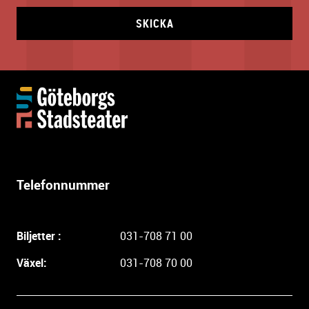
SKICKA
Y
t
t
e
r
l
Telefonnummer
i
g
a
Biljetter :
031-708 71 00
r
e
Växel:
031-708 70 00
i
n