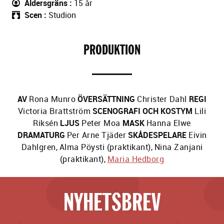
Åldersgräns
15 år
Scen
Studion
PRODUKTION
AV
Rona Munro
ÖVERSÄTTNING
Christer Dahl
REGI
Victoria Brattström
SCENOGRAFI OCH KOSTYM
Lili
Riksén
LJUS
Peter Moa
MASK
Hanna Elwe
DRAMATURG
Per Arne Tjäder
SKÅDESPELARE
Eivin
Dahlgren
,
Alma Pöysti (praktikant)
,
Nina Zanjani
(praktikant)
,
Maria Hedborg
NYHETSBREV