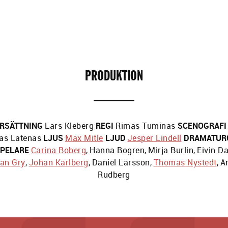
PRODUKTION
RSÄTTNING
Lars Kleberg
REGI
Rimas Tuminas
SCENOGRAFI
as Latenas
LJUS
Max Mitle
LJUD
Jesper Lindell
DRAMATUR
PELARE
Carina Boberg
,
Hanna Bogren
,
Mirja Burlin
,
Eivin D
an Gry
,
Johan Karlberg
,
Daniel Larsson
,
Thomas Nystedt
,
A
Rudberg