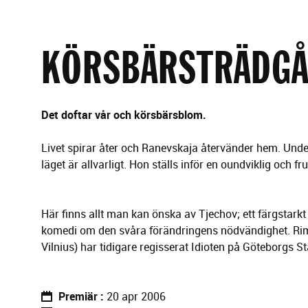
g
e
r
i
KÖRSBÄRSTRÄDG
n
g
Det doftar vår och körsbärsblom.
Livet spirar åter och Ranevskaja återvänder hem. Unde
läget är allvarligt. Hon ställs inför en oundviklig och f
Här finns allt man kan önska av Tjechov; ett färgstarkt
komedi om den svåra förändringens nödvändighet. Rimas
Vilnius) har tidigare regisserat Idioten på Göteborgs St
Premiär
20 apr 2006