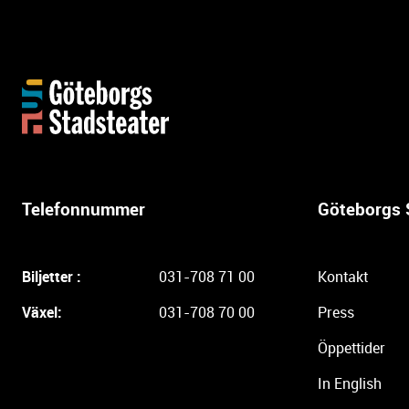
Y
t
t
e
r
l
Telefonnummer
Göteborgs 
i
g
a
Biljetter :
031-708 71 00
Kontakt
r
e
Växel:
031-708 70 00
Press
i
Öppettider
n
f
In English
o