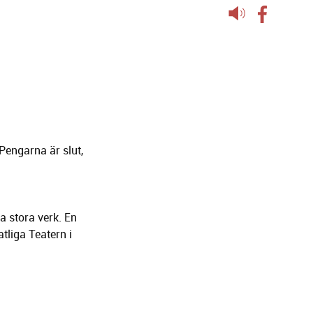
Lyssna
på
sidans
text
Pengarna är slut,
a stora verk. En
tliga Teatern i