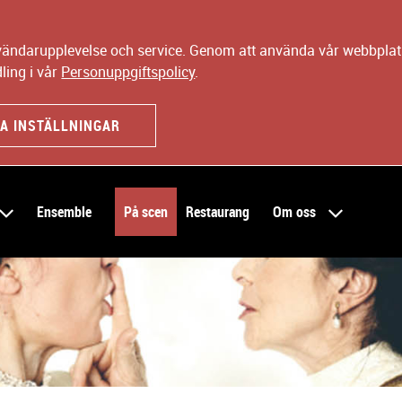
nvändarupplevelse och service. Genom att använda vår webbplats
ling i vår
Personuppgiftspolicy
.
A INSTÄLLNINGAR
Ensemble
På scen
Restaurang
Om oss