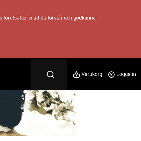
 förutsätter vi att du förstår och godkänner
Varukorg
Logga in