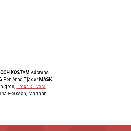
 OCH KOSTYM
Adomas
G
Per Arne Tjäder
MASK
ahlgren
,
Fredrik Evers
,
nna Persson
,
Mariann