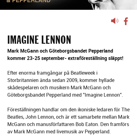
Lyssna
på
sidans
IMAGINE LENNON
text
Mark McGann och Göteborgsbandet Pepperland
kommer 23-25 september- extraföreställning släppt!
Efter enorma framgångar på Beatleweek i
Storbritannien ända sedan 2009, kommer hyllade
skådespelaren och musikern Mark McGann och
Göteborgsbandet Pepperland med ”Imagine Lennon”.
Föreställningen handlar om den ikoniske ledaren för The
Beatles, John Lennon, och är ett samarbete mellan Mark
McGann och manusförfattaren Bob Eaton. Den framförs
av Mark McGann med livemusik av Pepperland.