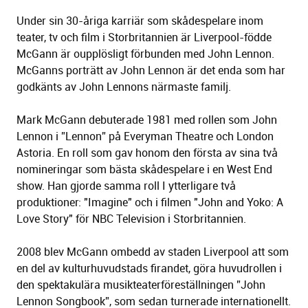
Under sin 30-åriga karriär som skådespelare inom
teater, tv och film i Storbritannien är Liverpool-födde
McGann är oupplösligt förbunden med John Lennon.
McGanns porträtt av John Lennon är det enda som har
godkänts av John Lennons närmaste familj.
Mark McGann debuterade 1981 med rollen som John
Lennon i ”Lennon” på
Everyman Theatre
och
London
Astoria
. En roll som gav honom den första av sina två
nomineringar som bästa skådespelare i en West End
show. Han gjorde samma roll I ytterligare två
produktioner: "Imagine" och i filmen
"John and Yoko: A
Love Story
" för
NBC
Television i Storbritannien.
2008 blev McGann ombedd av staden Liverpool att som
en del av kulturhuvudstads firandet, göra huvudrollen i
den spektakulära musikteaterföreställningen ”John
Lennon Songbook”, som sedan turnerade internationellt.