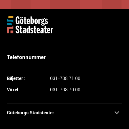
Y
t
t
e
r
l
Telefonnummer
i
g
a
Biljetter :
031-708 71 00
r
e
Växel:
031-708 70 00
i
n
f
Göteborgs Stadsteater
o
r
Kontakt