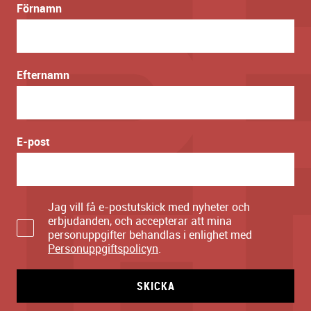
Förnamn
Efternamn
E-post
Jag vill få e-postutskick med nyheter och
erbjudanden, och accepterar att mina
personuppgifter behandlas i enlighet med
Personuppgiftspolicyn
.
SKICKA