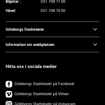
Biljetter :
031-708 71 00
r
e
Växel:
031-708 70 00
i
n
f
Göteborgs Stadsteater
o
r
Kontakt
m
Information om webbplatsen
a
Press
t
Biljetter
i
o
Hitta oss i sociala medier
Öppettider
Villkor och integritet
n
o
In English
Om webbplatsen
c
Göteborgs Stadsteater på Facebook
h
Backa Teater
k
Göteborgs Stadsteater på Vimeo
Tillgänglighetsredogörelse
o
Göteborgs Stadsteater på Instagram
Lediga tjänster