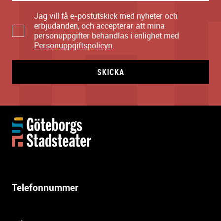
Jag vill få e-postutskick med nyheter och
erbjudanden, och accepterar att mina
personuppgifter behandlas i enlighet med
Personuppgiftspolicyn
.
SKICKA
Y
t
t
e
r
l
Telefonnummer
i
g
a