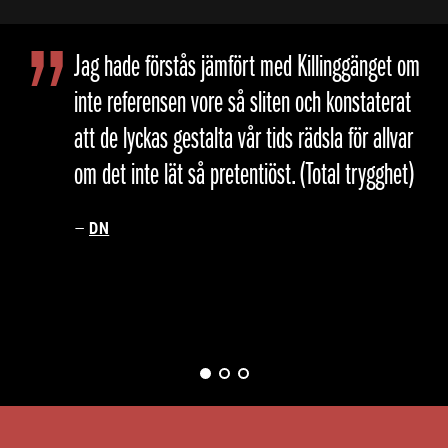
B
i
Jag hade förstås jämfört med Killinggänget om
l
inte referensen vore så sliten och konstaterat
d
s
att de lyckas gestalta vår tids rädsla för allvar
p
om det inte lät så pretentiöst. (Total trygghet)
e
l
–
DN
BILD 1
BILD 2
BILD 3
(VISAS NU)