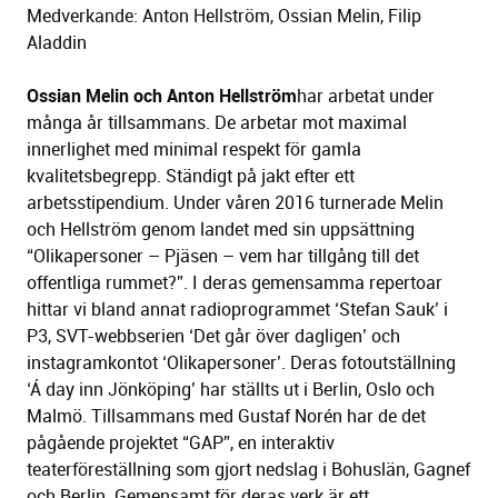
Medverkande: Anton Hellström, Ossian Melin, Filip
Aladdin
Ossian Melin och Anton Hellström
har arbetat under
många år tillsammans. De arbetar mot maximal
innerlighet med minimal respekt för gamla
kvalitetsbegrepp. Ständigt på jakt efter ett
arbetsstipendium. Under våren 2016 turnerade Melin
och Hellström genom landet med sin uppsättning
“Olikapersoner – Pjäsen – vem har tillgång till det
offentliga rummet?”. I deras gemensamma repertoar
hittar vi bland annat radioprogrammet ‘Stefan Sauk’ i
P3, SVT-webbserien ‘Det går över dagligen’ och
instagramkontot ‘Olikapersoner’. Deras fotoutställning
‘Á day inn Jönköping’ har ställts ut i Berlin, Oslo och
Malmö. Tillsammans med Gustaf Norén har de det
pågående projektet “GAP”, en interaktiv
teaterföreställning som gjort nedslag i Bohuslän, Gagnef
och Berlin. Gemensamt för deras verk är ett