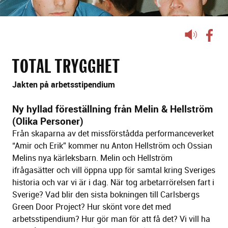
Lyssna
på
sidans
TOTAL TRYGGHET
text
Jakten på arbetsstipendium
Ny hyllad föreställning från Melin & Hellström
(Olika Personer)
Från skaparna av det missförstådda performanceverket
“Amir och Erik” kommer nu Anton Hellström och Ossian
Melins nya kärleksbarn. Melin och Hellström
ifrågasätter och vill öppna upp för samtal kring Sveriges
historia och var vi är i dag. När tog arbetarrörelsen fart i
Sverige? Vad blir den sista bokningen till Carlsbergs
Green Door Project? Hur skönt vore det med
arbetsstipendium? Hur gör man för att få det? Vi vill ha