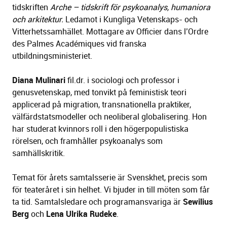
tidskriften
Arche – tidskrift för psykoanalys, humaniora
och arkitektur.
Ledamot i Kungliga Vetenskaps- och
Vitterhetssamhället. Mottagare av Officier dans l’Ordre
des Palmes Académiques vid franska
utbildningsministeriet.
Diana Mulinari
fil.dr. i sociologi och professor i
genusvetenskap, med tonvikt på feministisk teori
applicerad på migration, transnationella praktiker,
välfärdstatsmodeller och neoliberal globalisering. Hon
har studerat kvinnors roll i den högerpopulistiska
rörelsen, och framhåller psykoanalys som
samhällskritik.
Temat för årets samtalsserie är Svenskhet, precis som
för teateråret i sin helhet. Vi bjuder in till möten som får
ta tid. Samtalsledare och programansvariga är
Sewilius
Berg
och
Lena Ulrika Rudeke
.