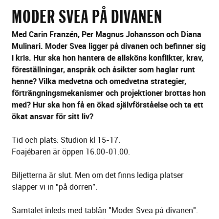
sidans
MODER SVEA PÅ DIVANEN
text
Med Carin Franzén, Per Magnus Johansson och Diana
Mulinari. Moder Svea ligger på divanen och befinner sig
i kris. Hur ska hon hantera de allsköns konflikter, krav,
föreställningar, anspråk och åsikter som haglar runt
henne? Vilka medvetna och omedvetna strategier,
förträngningsmekanismer och projektioner brottas hon
med? Hur ska hon få en ökad självförståelse och ta ett
ökat ansvar för sitt liv?
Tid och plats: Studion kl 15-17.
Foajébaren är öppen 16.00-01.00.
Biljetterna är slut. Men om det finns lediga platser
släpper vi in "på dörren".
Samtalet inleds med tablån "Moder Svea på divanen".