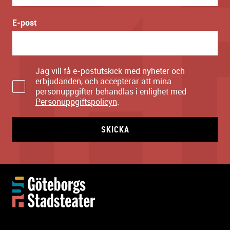
E-post
Jag vill få e-postutskick med nyheter och
erbjudanden, och accepterar att mina
personuppgifter behandlas i enlighet med
Personuppgiftspolicyn
.
SKICKA
Y
t
t
e