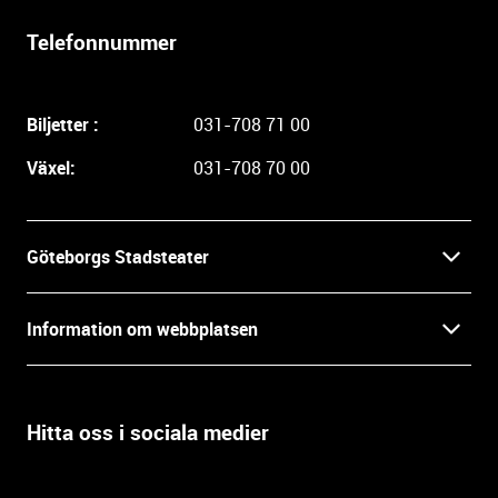
r
l
Telefonnummer
i
g
a
Biljetter :
031-708 71 00
r
e
Växel:
031-708 70 00
i
n
f
Göteborgs Stadsteater
o
r
Kontakt
m
Information om webbplatsen
a
Press
t
Biljetter
i
o
Hitta oss i sociala medier
Öppettider
Villkor och integritet
n
o
In English