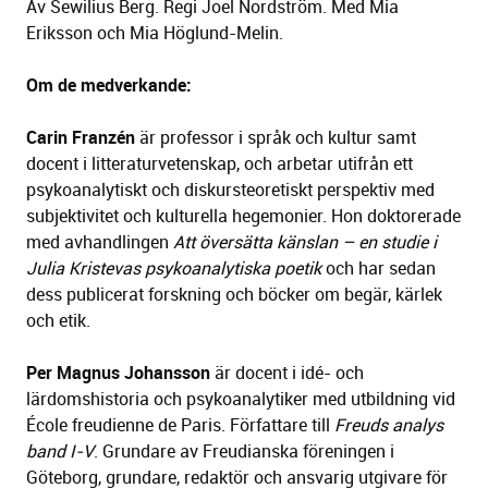
Av Sewilius Berg. Regi Joel Nordström. Med Mia
Eriksson och Mia Höglund-Melin.
Om de medverkande:
Carin Franzén
är professor i språk och kultur samt
docent i litteraturvetenskap, och arbetar utifrån ett
psykoanalytiskt och diskursteoretiskt perspektiv med
subjektivitet och kulturella hegemonier. Hon doktorerade
med avhandlingen
Att översätta känslan – en studie i
Julia Kristevas psykoanalytiska poetik
och har sedan
dess publicerat forskning och böcker om begär, kärlek
och etik.
Per Magnus Johansson
är docent i idé- och
lärdomshistoria och psykoanalytiker med utbildning vid
École freudienne de Paris. Författare till
Freuds analys
band I-V
. Grundare av Freudianska föreningen i
Göteborg, grundare, redaktör och ansvarig utgivare för