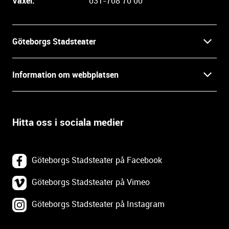
Växel:
031-708 70 00
i
n
f
Göteborgs Stadsteater
o
r
Kontakt
m
Information om webbplatsen
a
Press
t
Biljetter
i
o
Hitta oss i sociala medier
Öppettider
Villkor och integritet
n
o
In English
Om webbplatsen
c
Göteborgs Stadsteater på Facebook
h
Backa Teater
k
Göteborgs Stadsteater på Vimeo
Tillgänglighetsredogörelse
o
Göteborgs Stadsteater på Instagram
Lediga tjänster
n
Webbplatskarta
t