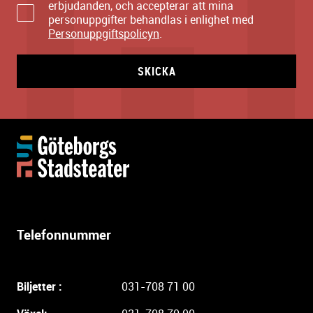
erbjudanden, och accepterar att mina
personuppgifter behandlas i enlighet med
Personuppgiftspolicyn
.
SKICKA
Y
t
t
e
r
l
Telefonnummer
i
g
a
Biljetter :
031-708 71 00
r
e