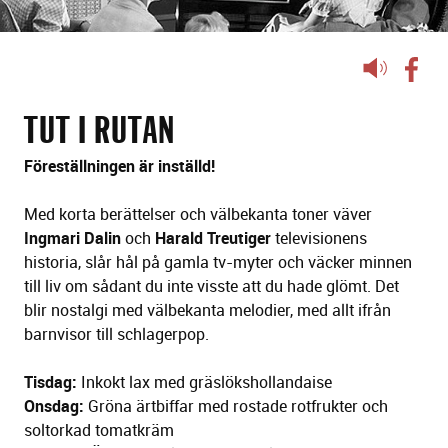
Lyssna
på
sidans
TUT I RUTAN
text
Föreställningen är inställd!
Med korta berättelser och välbekanta toner väver
Ingmari Dalin
och
Harald Treutiger
televisionens
historia, slår hål på gamla tv-myter och väcker minnen
till liv om sådant du inte visste att du hade glömt. Det
blir nostalgi med välbekanta melodier, med allt ifrån
barnvisor till schlagerpop.
Tisdag:
Inkokt lax med gräslökshollandaise
Onsdag:
Gröna ärtbiffar med rostade rotfrukter och
soltorkad tomatkräm