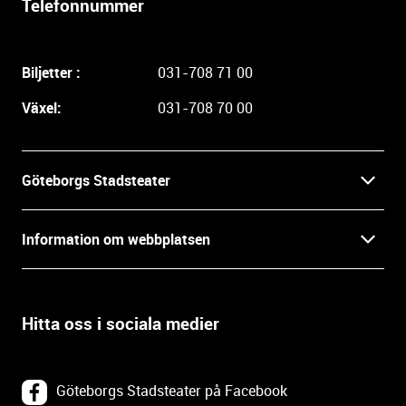
Telefonnummer
i
g
a
Biljetter :
031-708 71 00
r
e
Växel:
031-708 70 00
i
n
f
Göteborgs Stadsteater
o
r
Kontakt
m
Information om webbplatsen
a
Press
t
Biljetter
i
o
Hitta oss i sociala medier
Öppettider
Villkor och integritet
n
o
In English
Om webbplatsen
c
Göteborgs Stadsteater på Facebook