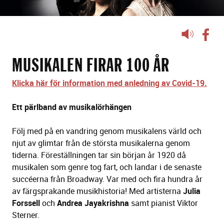
Lyssna
på
sidans
MUSIKALEN FIRAR 100 ÅR
text
Klicka här för information med anledning av Covid-19.
Ett pärlband av musikalörhängen
Följ med på en vandring genom musikalens värld och
njut av glimtar från de största musikalerna genom
tiderna. Föreställningen tar sin början år 1920 då
musikalen som genre tog fart, och landar i de senaste
succéerna från Broadway. Var med och fira hundra år
av färgsprakande musikhistoria! Med artisterna
Julia
Forssell
och
Andrea Jayakrishna
samt pianist Viktor
Sterner.