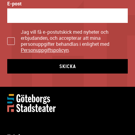
E-post
Jag vill få e-postutskick med nyheter och
erbjudanden, och accepterar att mina
personuppgifter behandlas i enlighet med
Personuppgiftspolicyn
.
SKICKA
Y
t
t
e
r
l