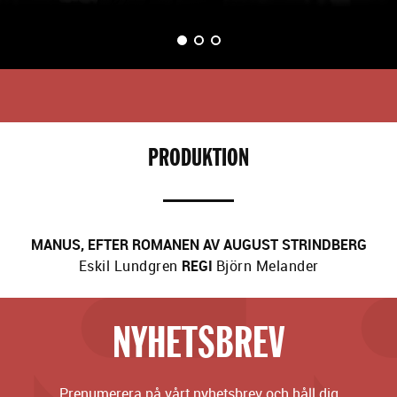
BILD 1
BILD 2
BILD 3
(VISAS NU)
PRODUKTION
MANUS, EFTER ROMANEN AV AUGUST STRINDBERG
Eskil Lundgren
REGI
Björn Melander
NYHETSBREV
Prenumerera på vårt nyhetsbrev och håll dig