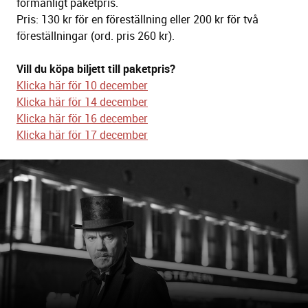
förmånligt paketpris.
Pris: 130 kr för en föreställning eller 200 kr för två
föreställningar (ord. pris 260 kr).
Vill du köpa biljett till paketpris?
Klicka här för 10 december
Klicka här för 14 december
Klicka här för 16 december
Klicka här för 17 december
B
i
l
d
s
p
e
l