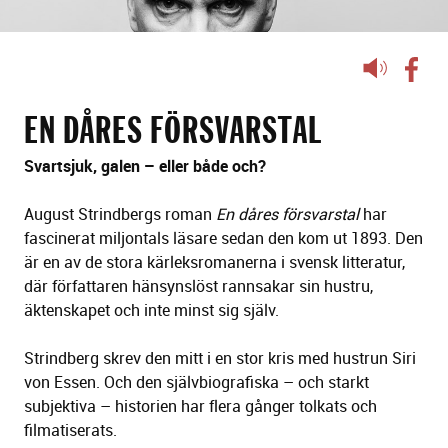
Lyssna
på
sidans
EN DÅRES FÖRSVARSTAL
text
Svartsjuk, galen – eller både och?
August Strindbergs roman
En dåres försvarstal
har
fascinerat miljontals läsare sedan den kom ut 1893. Den
är en av de stora kärleksromanerna i svensk litteratur,
där författaren hänsynslöst rannsakar sin hustru,
äktenskapet och inte minst sig själv.
Strindberg skrev den mitt i en stor kris med hustrun Siri
von Essen. Och den självbiografiska – och starkt
subjektiva – historien har flera gånger tolkats och
filmatiserats.