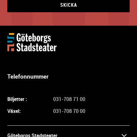
SKICKA
Y
t
t
e
r
l
Telefonnummer
i
g
a
Biljetter :
031-708 71 00
r
e
Växel:
031-708 70 00
i
n
f
Göteborgs Stadsteater