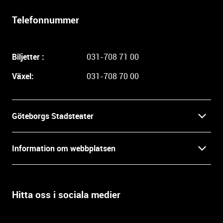
r
l
Telefonnummer
i
g
a
Biljetter :
031-708 71 00
r
e
Växel:
031-708 70 00
i
n
f
Göteborgs Stadsteater
o
r
Kontakt
m
Information om webbplatsen
a
Press
t
Biljetter
i
o
Hitta oss i sociala medier
Öppettider
Villkor och integritet
n
o
In English