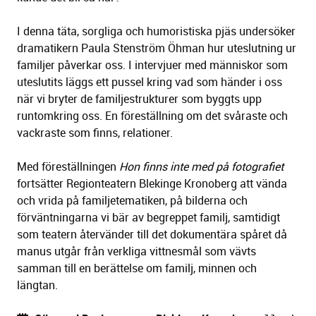
I denna täta, sorgliga och humoristiska pjäs undersöker
dramatikern Paula Stenström Öhman hur uteslutning ur
familjer påverkar oss. I intervjuer med människor som
uteslutits läggs ett pussel kring vad som händer i oss
när vi bryter de familjestrukturer som byggts upp
runtomkring oss. En föreställning om det svåraste och
vackraste som finns, relationer.
Med föreställningen
Hon finns inte med på fotografiet
fortsätter Regionteatern Blekinge Kronoberg att vända
och vrida på familjetematiken, på bilderna och
förväntningarna vi bär av begreppet familj, samtidigt
som teatern återvänder till det dokumentära spåret då
manus utgår från verkliga vittnesmål som vävts
samman till en berättelse om familj, minnen och
längtan.