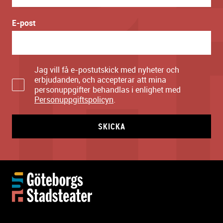
E-post
Jag vill få e-postutskick med nyheter och
erbjudanden, och accepterar att mina
personuppgifter behandlas i enlighet med
Personuppgiftspolicyn
.
SKICKA
Y
t
t
e