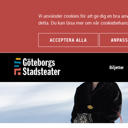
Vi använder cookies för att ge dig en bra a
detta. Du kan läsa mer om vår cookiebehand
ACCEPTERA ALLA
ANPASS
H
Biljetter
u
v
u
d
n
a
v
i