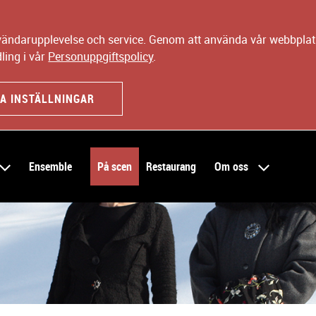
nvändarupplevelse och service. Genom att använda vår webbplats
ling i vår
Personuppgiftspolicy
.
A INSTÄLLNINGAR
Ensemble
På scen
Restaurang
Om oss