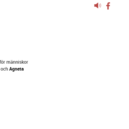
Lyssna
på
sidans
text
 för människor
och
Agneta