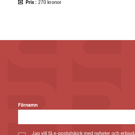
Pris
270 kronor
Förnamn
Jag vill få e-postutskick med nyheter och erbju