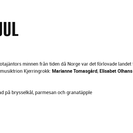
JUL
fotajäntors minnen från tiden då Norge var det förlovade landet
musiktrion Kjerringrokk:
Marianne Tomasgård
,
Elisabet Olhans
ad på brysselkål, parmesan och granatäpple