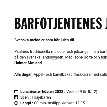
g
e
r
i
BARFOTJENTENES 
n
g
Svenska melodier som hör julen till
Psalmer, traditionella melodier och julsånger. Fem bar
på den svenska landsbygden. Med:
Tone Holte
och folk
Holmer Mæland
.
Alla dagar:
Äppel- och kanelbakad fläskkarré med sall
Lunchteater hösten 2023
Vecka 49 (5-8/12)
Scen
Foajébaren
Längd
60 min. Insläpp klockan 11.15