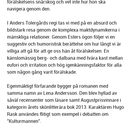
förälskelsens snårskog och vet inte hur hon ska
navigera genom den.
I Anders Tolergårds regi tas vi med på en absurd och
bildstark resa genom de komplexa maktdynamikerna i
mänskliga relationer. Genom Esters ögon följer vi en
suggestiv och humoristisk berättelse om hur långt vi är
villiga att gå för att ge oss hän åt förälskelsen. En
känslomässig berg- och dalbana med tvära kast mellan
eufori och irritation och hög igenkänningsfaktor för alla
som någon gång varit förälskade.
Egenmäktigt förfarande bygger på romanen med
samma namn av Lena Andersson. Den blev hyllad av
såväl recensenter som läsare samt Augustprisvinnare i
kategorin årets skönlitterära bok 2013. Karaktären Hugo
Rask användes flitigt som exempel i debatten om
”Kulturmannen”.