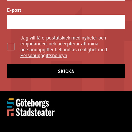
E-post
Jag vill få e-postutskick med nyheter och
erbjudanden, och accepterar att mina
personuppgifter behandlas i enlighet med
Personuppgiftspolicyn
.
SKICKA
Y
t
t
e
r