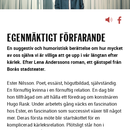
Lyssna
på
sidans
EGENMÄKTIGT FÖRFARANDE
text
En suggestiv och humoristisk berättelse om hur mycket
av oss själva vi är villiga att ge upp i vår längtan efter
kärlek. Efter Lena Anderssons roman, ett gästspel från
Borås stadsteater.
Ester Nilsson. Poet, essäist, högutbildad, självständig.
En förnuftig kvinna i en förnuftig relation. En dag blir
hon tillfrågad om att hålla ett föredrag om konstnären
Hugo Rask. Under arbetets gång väcks en fascination
hos Ester, en fascination som successivt växer till något
mer. Deras första möte blir startskottet för en
komplicerad kärleksrelation. Plötsligt står hon i