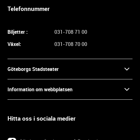
l
Telefonnummer
i
g
a
Biljetter :
031-708 71 00
r
e
Växel:
031-708 70 00
i
n
f
Göteborgs Stadsteater
o
r
Kontakt
m
Information om webbplatsen
a
Press
t
Biljetter
i
o
Hitta oss i sociala medier
Öppettider
Villkor och integritet
n
o
In English
Om webbplatsen