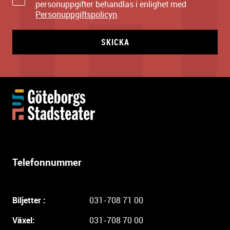
personuppgifter behandlas i enlighet med
Personuppgiftspolicyn
.
SKICKA
Y
t
t
e
r
l
Telefonnummer
i
g
a
Biljetter :
031-708 71 00
r
e
Växel:
031-708 70 00