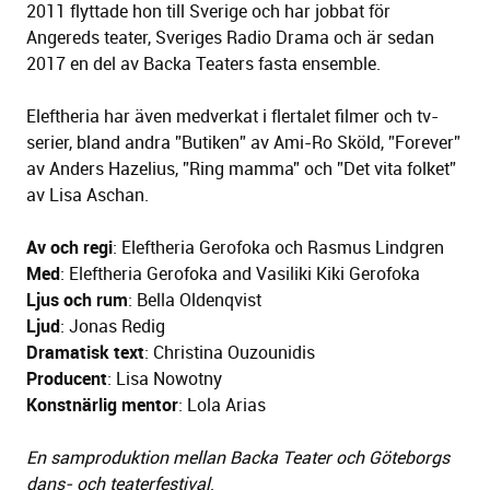
2011 flyttade hon till Sverige och har jobbat för
Angereds teater, Sveriges Radio Drama och är sedan
2017 en del av Backa Teaters fasta ensemble.
Eleftheria har även medverkat i flertalet filmer och tv-
serier, bland andra ”Butiken” av Ami-Ro Sköld, ”Forever”
av Anders Hazelius, ”Ring mamma” och ”Det vita folket”
av Lisa Aschan.
Av och regi
: Eleftheria Gerofoka och Rasmus Lindgren
Med
: Eleftheria Gerofoka and Vasiliki Kiki Gerofoka
Ljus och rum
: Bella Oldenqvist
Ljud
: Jonas Redig
Dramatisk text
: Christina Ouzounidis
Producent
: Lisa Nowotny
Konstnärlig mentor
: Lola Arias
En samproduktion mellan Backa Teater och Göteborgs
dans- och teaterfestival
.