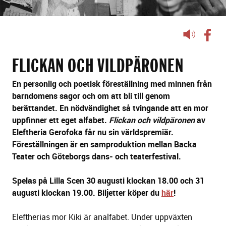
Lyssna
på
sidans
FLICKAN OCH VILDPÄRONEN
text
En personlig och poetisk föreställning med minnen från
barndomens sagor och om att bli till genom
berättandet. En nödvändighet så tvingande att en mor
uppfinner ett eget alfabet.
Flickan och vildpäronen
av
Eleftheria Gerofoka får nu sin världspremiär.
Föreställningen är en samproduktion mellan Backa
Teater och Göteborgs dans- och teaterfestival.
Spelas på Lilla Scen 30 augusti klockan 18.00 och 31
augusti klockan 19.00. Biljetter köper du
här
!
Eleftherias mor Kiki är analfabet. Under uppväxten