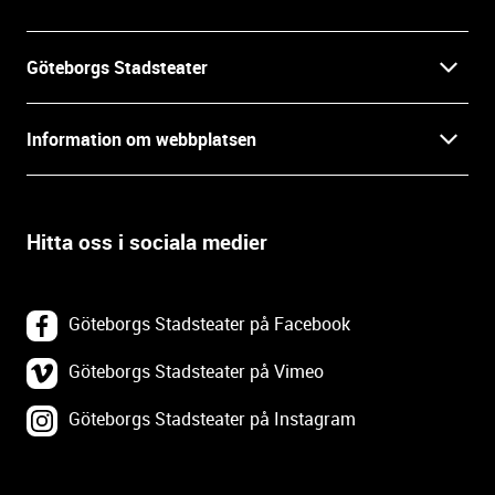
i
n
f
Göteborgs Stadsteater
o
r
Kontakt
m
Information om webbplatsen
a
Press
t
Biljetter
i
o
Hitta oss i sociala medier
Öppettider
Villkor och integritet
n
o
In English
Om webbplatsen
c
Göteborgs Stadsteater på Facebook
h
Backa Teater
k
Göteborgs Stadsteater på Vimeo
Tillgänglighetsredogörelse
o
Göteborgs Stadsteater på Instagram
Lediga tjänster
n
Webbplatskarta
t
a
Tillgänglighetsdatabasen