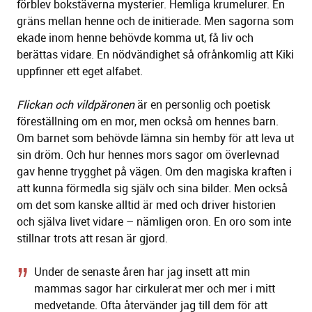
förblev bokstäverna mysterier. Hemliga krumelurer. En
gräns mellan henne och de initierade. Men sagorna som
ekade inom henne behövde komma ut, få liv och
berättas vidare. En nödvändighet så ofrånkomlig att Kiki
uppfinner ett eget alfabet.
Flickan och vildpäronen
är en personlig och poetisk
föreställning om en mor, men också om hennes barn.
Om barnet som behövde lämna sin hemby för att leva ut
sin dröm. Och hur hennes mors sagor om överlevnad
gav henne trygghet på vägen. Om den magiska kraften i
att kunna förmedla sig själv och sina bilder. Men också
om det som kanske alltid är med och driver historien
och själva livet vidare – nämligen oron. En oro som inte
stillnar trots att resan är gjord.
Under de senaste åren har jag insett att min
mammas sagor har cirkulerat mer och mer i mitt
medvetande. Ofta återvänder jag till dem för att