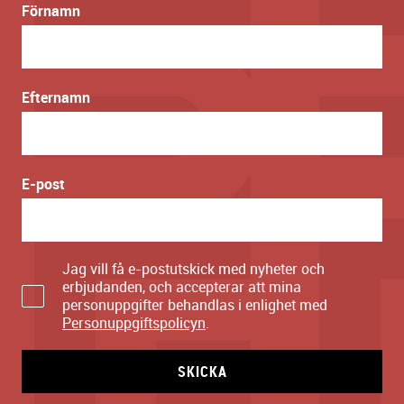
Förnamn
Efternamn
E-post
Jag vill få e-postutskick med nyheter och
erbjudanden, och accepterar att mina
personuppgifter behandlas i enlighet med
Personuppgiftspolicyn
.
SKICKA