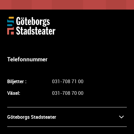
Y
t
t
e
r
l
Telefonnummer
i
g
a
Biljetter :
031-708 71 00
r
e
Växel:
031-708 70 00
i
n
f
Göteborgs Stadsteater
o
r
Kontakt