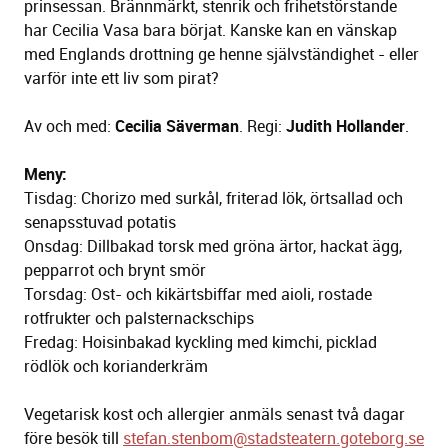
prinsessan. Brännmärkt, stenrik och frihetstörstande
har Cecilia Vasa bara börjat. Kanske kan en vänskap
med Englands drottning ge henne självständighet - eller
varför inte ett liv som pirat?
Av och med:
Cecilia Säverman
. Regi:
Judith Hollander
.
Meny:
Tisdag: Chorizo med surkål, friterad lök, örtsallad och
senapsstuvad potatis
Onsdag: Dillbakad torsk med gröna ärtor, hackat ägg,
pepparrot och brynt smör
Torsdag: Ost- och kikärtsbiffar med aioli, rostade
rotfrukter och palsternackschips
Fredag: Hoisinbakad kyckling med kimchi, picklad
rödlök och korianderkräm
Vegetarisk kost och allergier anmäls senast två dagar
före besök till
stefan.stenbom@stadsteatern.goteborg.se