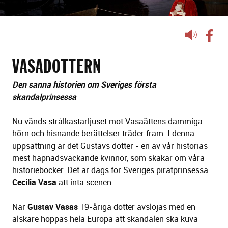
Lyssna
på
sidans
VASADOTTERN
text
Den sanna historien om Sveriges första
skandalprinsessa
Nu vänds strålkastarljuset mot Vasaättens dammiga
hörn och hisnande berättelser träder fram. I denna
uppsättning är det Gustavs dotter - en av vår historias
mest häpnadsväckande kvinnor, som skakar om våra
historieböcker. Det är dags för Sveriges piratprinsessa
Cecilia Vasa
att inta scenen.
När
Gustav Vasas
19-åriga dotter avslöjas med en
älskare hoppas hela Europa att skandalen ska kuva