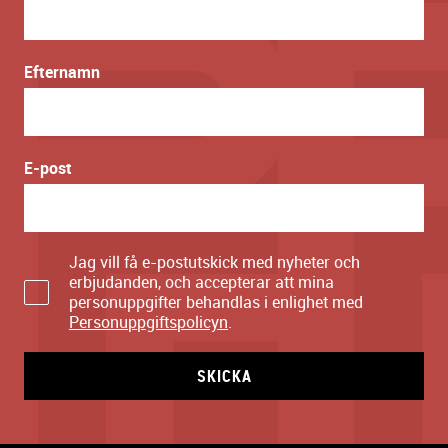
Efternamn
E-post
Jag vill få e-postutskick med nyheter och
erbjudanden, och accepterar att mina
personuppgifter behandlas i enlighet med
Personuppgiftspolicyn
.
SKICKA