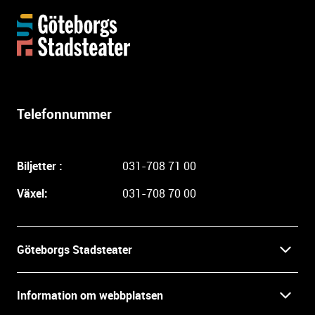
Y
t
t
e
r
l
Telefonnummer
i
g
a
Biljetter :
031-708 71 00
r
e
Växel:
031-708 70 00
i
n
f
Göteborgs Stadsteater
o
r
Kontakt
m
Information om webbplatsen
a