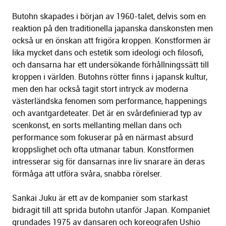
Butohn skapades i början av 1960-talet, delvis som en
reaktion på den traditionella japanska danskonsten men
också ur en önskan att frigöra kroppen. Konstformen är
lika mycket dans och estetik som ideologi och filosofi,
och dansarna har ett undersökande förhållningssätt till
kroppen i världen. Butohns rötter finns i japansk kultur,
men den har också tagit stort intryck av moderna
västerländska fenomen som performance, happenings
och avantgardeteater. Det är en svårdefinierad typ av
scenkonst, en sorts mellanting mellan dans och
performance som fokuserar på en närmast absurd
kroppslighet och ofta utmanar tabun. Konstformen
intresserar sig för dansarnas inre liv snarare än deras
förmåga att utföra svåra, snabba rörelser.
Sankai Juku är ett av de kompanier som starkast
bidragit till att sprida butohn utanför Japan. Kompaniet
grundades 1975 av dansaren och koreografen Ushio