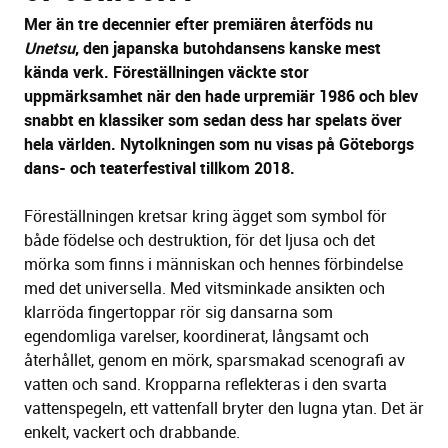
Mer än tre decennier efter premiären återföds nu
Unetsu
, den japanska butohdansens kanske mest
kända verk. Föreställningen väckte stor
uppmärksamhet när den hade urpremiär 1986 och blev
snabbt en klassiker som sedan dess har spelats över
hela världen. Nytolkningen som nu visas på Göteborgs
dans- och teaterfestival tillkom 2018.
Föreställningen kretsar kring ägget som symbol för
både födelse och destruktion, för det ljusa och det
mörka som finns i människan och hennes förbindelse
med det universella. Med vitsminkade ansikten och
klarröda fingertoppar rör sig dansarna som
egendomliga varelser, koordinerat, långsamt och
återhållet, genom en mörk, sparsmakad scenografi av
vatten och sand. Kropparna reflekteras i den svarta
vattenspegeln, ett vattenfall bryter den lugna ytan. Det är
enkelt, vackert och drabbande.