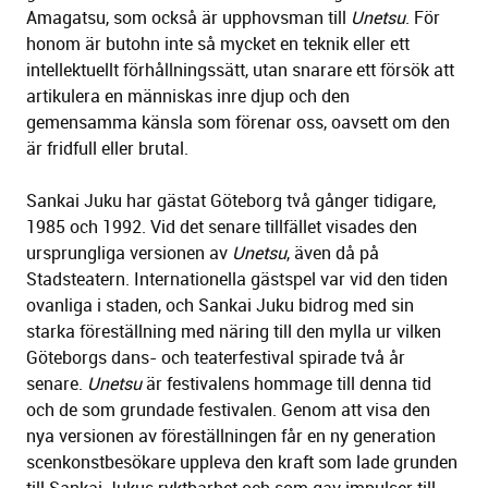
Amagatsu, som också är upphovsman till
Unetsu
. För
honom är butohn inte så mycket en teknik eller ett
intellektuellt förhållningssätt, utan snarare ett försök att
artikulera en människas inre djup och den
gemensamma känsla som förenar oss, oavsett om den
är fridfull eller brutal.
Sankai Juku har gästat Göteborg två gånger tidigare,
1985 och 1992. Vid det senare tillfället visades den
ursprungliga versionen av
Unetsu
, även då på
Stadsteatern. Internationella gästspel var vid den tiden
ovanliga i staden, och Sankai Juku bidrog med sin
starka föreställning med näring till den mylla ur vilken
Göteborgs dans- och teaterfestival spirade två år
senare.
Unetsu
är festivalens hommage till denna tid
och de som grundade festivalen. Genom att visa den
nya versionen av föreställningen får en ny generation
scenkonstbesökare uppleva den kraft som lade grunden