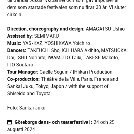
till Sankai Jukus ryktbarhet och som gav impulser till
dem som startade festivalen som nu firar 30 år. Vi sluter
cirkeln.
Direction, choreography and design:
AMAGATSU
Ushio
Assisted by:
SEMIMARU
Music:
YAS-KAZ, YOSHIKAWA Yoichiro
Dancers:
TAKEUCHI
Sho
, ICHIHARA Akihito, MATSUOKA
Dai, ISHII
Norihito
, IWAMOTO
Taiki
, TAKESE
Makoto
,
ITO
Soutaro
Tour Manager:
Gaëlle Seguin / [H]ikari Production
Co-production:
Théâtre de la Ville, Paris, France and
Sankai Juku, Tokyo, Japon / with the support of
Shiseido and Toyota.
Foto: Sankai Juku.
Göteborgs dans- och teaterfestival
24 och 25
augusti 2024