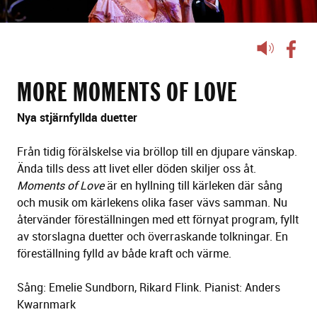
Lyssna
på
sidans
MORE MOMENTS OF LOVE
text
Nya stjärnfyllda duetter
Från tidig förälskelse via bröllop till en djupare vänskap.
Ända tills dess att livet eller döden skiljer oss åt.
Moments of Love
är en hyllning till kärleken där sång
och musik om kärlekens olika faser vävs samman. Nu
återvänder föreställningen med ett förnyat program, fyllt
av storslagna duetter och överraskande tolkningar. En
föreställning fylld av både kraft och värme.
Sång: Emelie Sundborn, Rikard Flink. Pianist: Anders
Kwarnmark