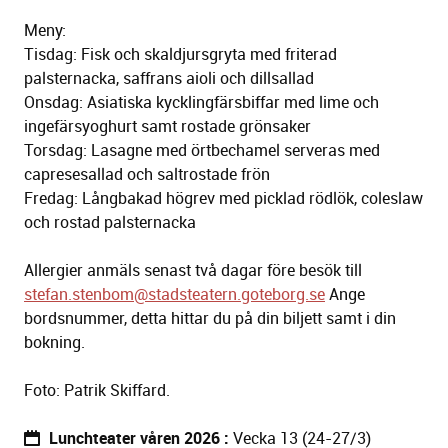
Meny:
Tisdag: Fisk och skaldjursgryta med friterad
palsternacka, saffrans aioli och dillsallad
Onsdag: Asiatiska kycklingfärsbiffar med lime och
ingefärsyoghurt samt rostade grönsaker
Torsdag: Lasagne med örtbechamel serveras med
capresesallad och saltrostade frön
Fredag: Långbakad högrev med picklad rödlök, coleslaw
och rostad palsternacka
Allergier anmäls senast två dagar före besök till
stefan.stenbom@stadsteatern.goteborg.se
Ange
bordsnummer, detta hittar du på din biljett samt i din
bokning.
Foto:
Patrik Skiffard.
Lunchteater våren 2026
Vecka 13 (24-27/3)