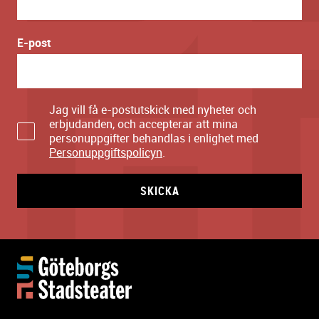
E-post
Jag vill få e-postutskick med nyheter och
erbjudanden, och accepterar att mina
personuppgifter behandlas i enlighet med
Personuppgiftspolicyn
.
SKICKA
Y
t
t
e