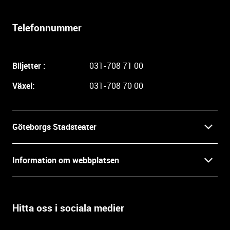
r
l
Telefonnummer
i
g
a
Biljetter :
031-708 71 00
r
e
Växel:
031-708 70 00
i
n
f
Göteborgs Stadsteater
o
r
Kontakt
m
Information om webbplatsen
a
Press
t
Biljetter
i
o
Hitta oss i sociala medier
Öppettider
Villkor och integritet
n