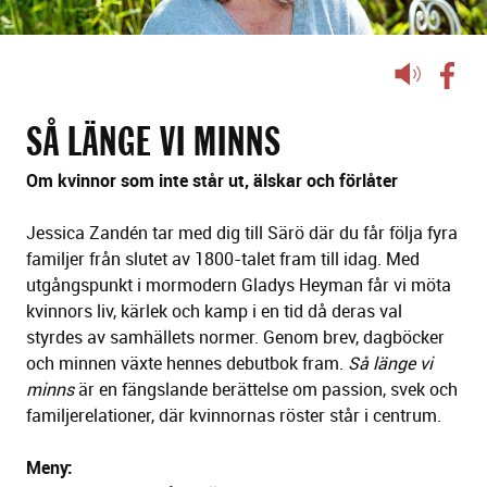
Lyssna
på
sidans
SÅ LÄNGE VI MINNS
text
Om kvinnor som inte står ut, älskar och förlåter
Jessica Zandén tar med dig till Särö där du får följa fyra
familjer från slutet av 1800-talet fram till idag. Med
utgångspunkt i mormodern Gladys Heyman får vi möta
kvinnors liv, kärlek och kamp i en tid då deras val
styrdes av samhällets normer. Genom brev, dagböcker
och minnen växte hennes debutbok fram.
Så länge vi
minns
är en fängslande berättelse om passion, svek och
familjerelationer, där kvinnornas röster står i centrum.
Meny: