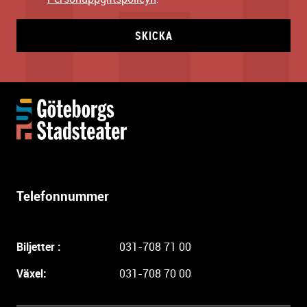
SKICKA
Y
t
t
e
r
l
Telefonnummer
i
g
a
Biljetter :
031-708 71 00
r
e
Växel:
031-708 70 00
i
n