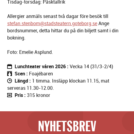
Tisdag-torsdag: Påsktallrik
Allergier anmäls senast två dagar före besök till
stefan.stenbom@stadsteatern.goteborg.se
Ange
bordsnummer, detta hittar du på din biljett samt i din
bokning.
Foto: Emelie Asplund.
Lunchteater våren 2026
Vecka 14 (31/3-2/4)
Scen
Foajébaren
Längd
1 timma. Insläpp klockan 11.15, mat
serveras 11.30-12.00.
Pris
315 kronor
NYHETSBREV