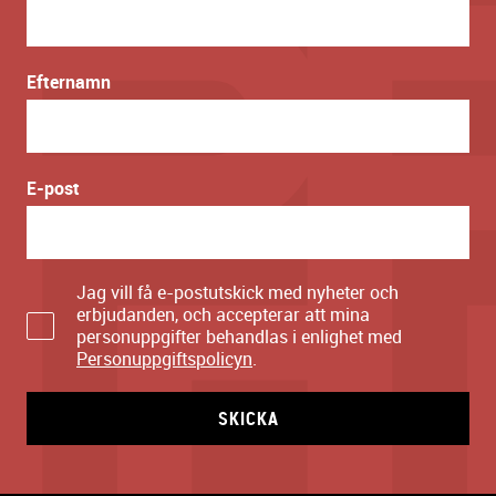
Efternamn
E-post
Jag vill få e-postutskick med nyheter och
erbjudanden, och accepterar att mina
personuppgifter behandlas i enlighet med
Personuppgiftspolicyn
.
SKICKA