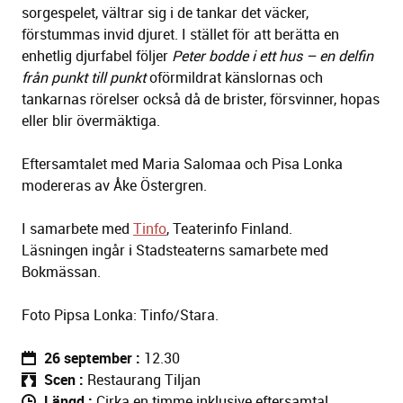
sorgespelet, vältrar sig i de tankar det väcker,
förstummas invid djuret. I stället för att berätta en
enhetlig djurfabel följer
Peter bodde i ett hus – en delfin
från punkt till punkt
oförmildrat känslornas och
tankarnas rörelser också då de brister, försvinner, hopas
eller blir övermäktiga.
Eftersamtalet med Maria Salomaa och Pisa Lonka
modereras av Åke Östergren.
I samarbete med
Tinfo
, Teaterinfo Finland.
Läsningen ingår i Stadsteaterns samarbete med
Bokmässan.
Foto Pipsa Lonka: Tinfo/Stara.
26 september
12.30
Scen
Restaurang Tiljan
Längd
Cirka en timme inklusive eftersamtal