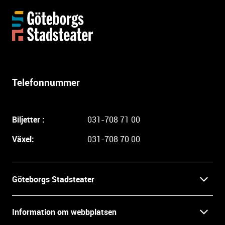
Y
t
t
e
r
l
Telefonnummer
i
g
a
Biljetter :
031-708 71 00
r
e
Växel:
031-708 70 00
i
n
f
Göteborgs Stadsteater
o
r
Kontakt
m
Information om webbplatsen
a