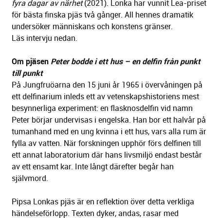
fyra dagar av närhet
(2021). Lonka har vunnit Lea-priset
för bästa finska pjäs två gånger. All hennes dramatik
undersöker människans och konstens gränser.
Läs intervju nedan.
Om pjäsen
Peter bodde i ett hus – en delfin från punkt
till punkt
På Jungfruöarna den 15 juni år 1965 i övervåningen på
ett delfinarium inleds ett av vetenskapshistoriens mest
besynnerliga experiment: en flasknosdelfin vid namn
Peter börjar undervisas i engelska. Han bor ett halvår på
tumanhand med en ung kvinna i ett hus, vars alla rum är
fylla av vatten. När forskningen upphör förs delfinen till
ett annat laboratorium där hans livsmiljö endast består
av ett ensamt kar. Inte långt därefter begår han
självmord.
Pipsa Lonkas pjäs är en reflektion över detta verkliga
händelseförlopp. Texten dyker, andas, rasar med