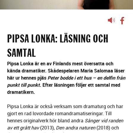
Lyssna
på
sidans
PIPSA LONKA: LÄSNING OCH
text
SAMTAL
Pipsa Lonka är en av Finlands mest översatta och
kända dramatiker. Skådespelaren Maria Salomaa läser
här ur hennes pjäs
Peter bodde i ett hus – en delfin från
punkt till punkt.
Efter läsningen följer ett samtal med
dramatikern.
Pipsa Lonka är också verksam som dramaturg och har
gjort en rad lovordade romandramatiseringar. Till
hennes originalverk hör bland andra
Sånger vid randen
av ett grått hav
(2013),
Den andra naturen
(2018) och