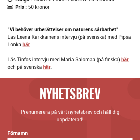
Pris
50 kronor
"Vi behöver urberättelser om naturens sårbarhet"
Läs Leena Kärkkäinens intervju (på svenska) med Pipsa
Lonka
här
.
Läs Tinfos intervju med Maria Salomaa (på finska)
här
och på svenska
här
.
NYHETSBREV
Prenumerera på vårt nyhetsbrev och håll dig
uppdaterad!
Förnamn