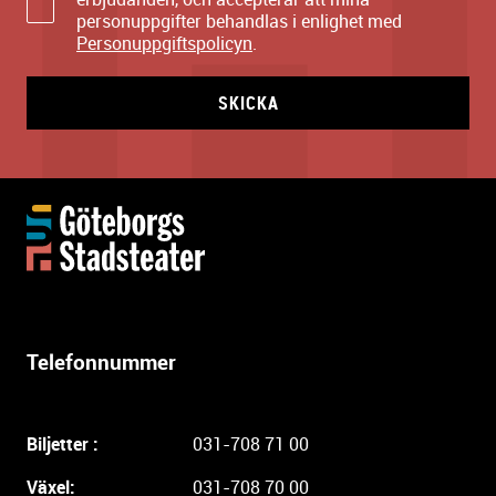
personuppgifter behandlas i enlighet med
Personuppgiftspolicyn
.
SKICKA
Y
t
t
e
r
l
Telefonnummer
i
g
a
Biljetter :
031-708 71 00
r
e
Växel:
031-708 70 00