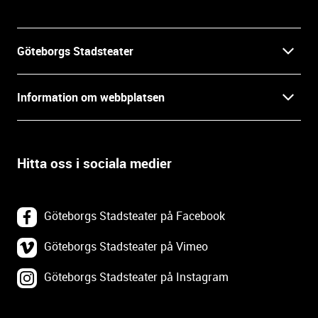
i
n
f
Göteborgs Stadsteater
o
r
Kontakt
m
Information om webbplatsen
a
Press
t
Biljetter
i
o
Hitta oss i sociala medier
Öppettider
Villkor och integritet
n
o
In English
Om webbplatsen
c
Göteborgs Stadsteater på Facebook
h
Backa Teater
k
Göteborgs Stadsteater på Vimeo
Tillgänglighetsredogörelse
o
Göteborgs Stadsteater på Instagram
Lediga tjänster
n
Webbplatskarta
t
a