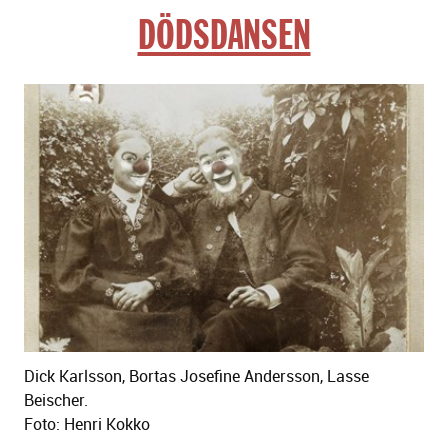
sidans
DÖDSDANSEN
text
Dick Karlsson, Bortas Josefine Andersson, Lasse
Beischer.
Foto: Henri Kokko