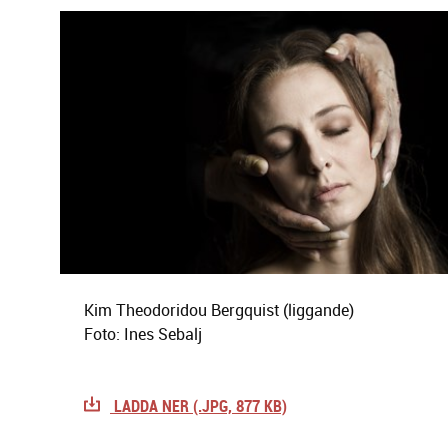
g
e
r
i
n
g
Kim Theodoridou Bergquist (liggande)
Foto: Ines Sebalj
LADDA NER (.JPG, 877 KB)