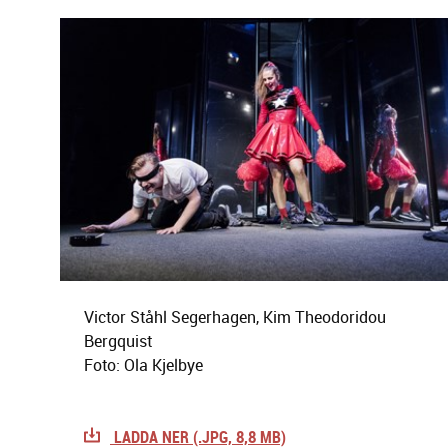
Victor Ståhl Segerhagen, Kim Theodoridou
Bergquist
Foto: Ola Kjelbye
LADDA NER (.JPG, 8,8 MB)