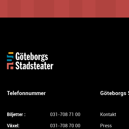
Y
t
t
e
r
l
Telefonnummer
Göteborgs 
i
g
a
Biljetter :
031-708 71 00
Kontakt
r
e
Växel:
031-708 70 00
Press