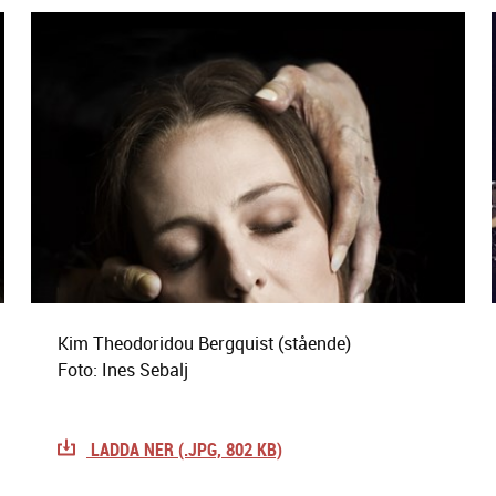
Kim Theodoridou Bergquist (stående)
Foto: Ines Sebalj
LADDA NER (.JPG, 802 KB)