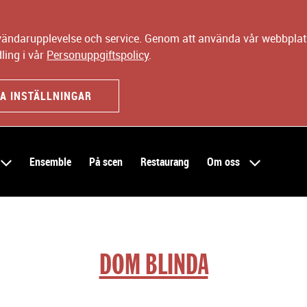
nvändarupplevelse och service. Genom att använda vår webbplats
ling i vår
Personuppgiftspolicy
.
A INSTÄLLNINGAR
Ensemble
På scen
Restaurang
Om oss
DOM BLINDA