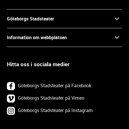
i
n
f
Göteborgs Stadsteater
o
r
Kontakt
m
Information om webbplatsen
a
Press
t
Biljetter
i
o
Hitta oss i sociala medier
Öppettider
Villkor och integritet
n
o
In English
Om webbplatsen
c
Göteborgs Stadsteater på Facebook
h
Backa Teater
k
Göteborgs Stadsteater på Vimeo
Tillgänglighetsredogörelse
o
Göteborgs Stadsteater på Instagram
Lediga tjänster
n
Webbplatskarta
t
a