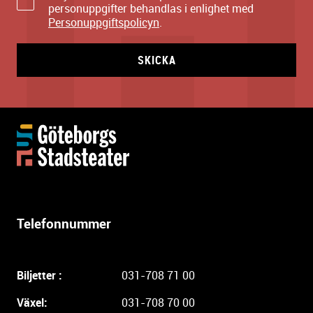
personuppgifter behandlas i enlighet med
Personuppgiftspolicyn
.
SKICKA
Y
t
t
e
r
l
Telefonnummer
i
g
a
Biljetter :
031-708 71 00
r
e
Växel:
031-708 70 00