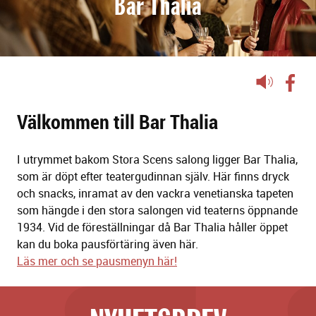
Bar Thalia
Lyssna
på
sidans
Välkommen till Bar Thalia
text
I utrymmet bakom Stora Scens salong ligger Bar Thalia,
som är döpt efter teatergudinnan själv. Här finns dryck
och snacks, inramat av den vackra venetianska tapeten
som hängde i den stora salongen vid teaterns öppnande
1934. Vid de föreställningar då Bar Thalia håller öppet
kan du boka pausförtäring även här.
Läs mer och se pausmenyn här!