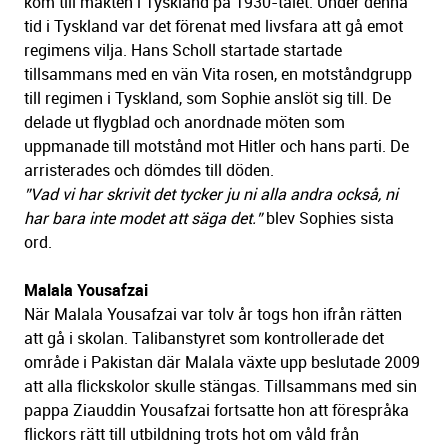
kom till makten i Tyskland på 1930-talet. Under denna
tid i Tyskland var det förenat med livsfara att gå emot
regimens vilja. Hans Scholl startade startade
tillsammans med en vän Vita rosen, en motståndgrupp
till regimen i Tyskland, som Sophie anslöt sig till. De
delade ut flygblad och anordnade möten som
uppmanade till motstånd mot Hitler och hans parti. De
arristerades och dömdes till döden.
”Vad vi har skrivit det tycker ju ni alla andra också, ni
har bara inte modet att säga det.”
blev Sophies sista
ord.
Malala Yousafzai
När Malala Yousafzai var tolv år togs hon ifrån rätten
att gå i skolan. Talibanstyret som kontrollerade det
område i Pakistan där Malala växte upp beslutade 2009
att alla flickskolor skulle stängas. Tillsammans med sin
pappa Ziauddin Yousafzai fortsatte hon att förespråka
flickors rätt till utbildning trots hot om våld från