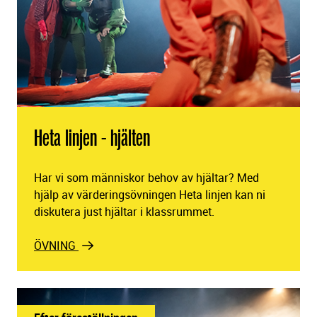
Heta linjen - hjälten
Har vi som människor behov av hjältar? Med
hjälp av värderingsövningen Heta linjen kan ni
diskutera just hjältar i klassrummet.
ÖVNING