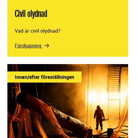
Civil olydnad
Vad är civil olydnad?
Fördjupning
Innan/efter föreställningen