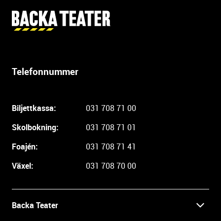
Y
t
t
e
r
Telefonnummer
l
i
g
Biljettkassa:
031 708 71 00
a
r
Skolbokning:
031 708 71 01
e
i
Foajén:
031 708 71 41
n
Växel:
031 708 70 00
f
o
r
m
Backa Teater
a