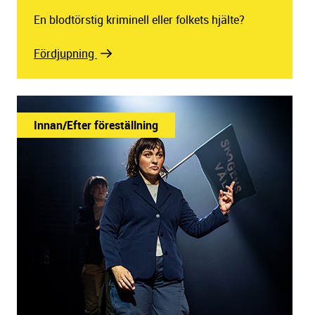
En blodtörstig kriminell eller folkets hjälte?
Fördjupning
Innan/Efter föreställning