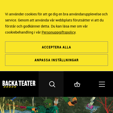
Vi använder cookies för att ge dig en bra användarupplevelse och
service. Genom att använda vår webbplats förutsätter vi att du
förstår och godkänner detta. Du kan läsa mer om vår
cookiebehandling i vår
Personuppgiftspolicy
.
ACCEPTERA ALLA
ANPASSA INSTÄLLNINGAR