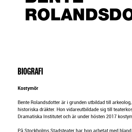
g
e
ROLANDSD
r
i
n
g
BIOGRAFI
Kostymör
Bente Rolandsdotter är i grunden utbildad till arkeolog,
historiska dräkter. Hon vidareutbildade sig till teaterk
Dramatiska Institutet och är under hösten 2017 kosty
På Stockholms Stadsteater har hon arbetat med blan