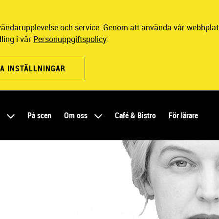
nvändarupplevelse och service. Genom att använda vår webbplats
ling i vår
Personuppgiftspolicy
.
A INSTÄLLNINGAR
r
På scen
Om oss
Café & Bistro
För lärare