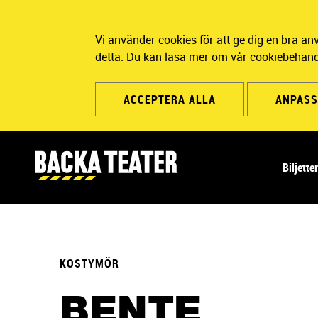
Vi använder cookies för att ge dig en bra a
detta. Du kan läsa mer om vår cookiebehand
ACCEPTERA ALLA
ANPASS
H
Biljette
u
v
u
d
n
KOSTYMÖR
a
v
BENTE
i