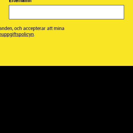
Efternamn
danden, och accepterar att mina
nuppgiftspolicyn
.