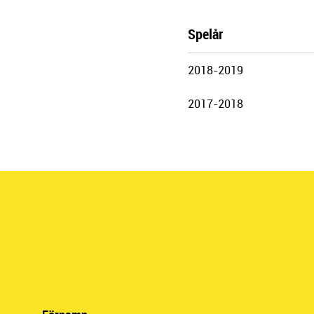
Spelår
Göteborgs
2018-2019
Stadsteater
2017-2018