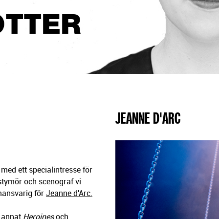
OTTER
JEANNE D'ARC
 med ett specialintresse för
ostymör och scenograf vi
mansvarig för
Jeanne d'Arc.
d annat
Heroines
och