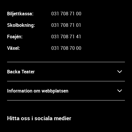
i
g
Biljettkassa:
031 708 71 00
a
r
Skolbokning:
031 708 71 01
e
i
Foajén:
031 708 71 41
n
Växel:
031 708 70 00
f
o
r
m
Backa Teater
a
t
Kontakt
Information om webbplatsen
i
o
Press
Villkor och integritet
n
o
Hitta oss i sociala medier
Prao, praktik och lediga tjänster
c
Tillgänglighetsdatabasen
h