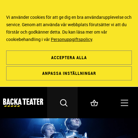
Vi använder cookies för att ge dig en bra användarupplevelse och
service. Genom att använda vår webbplats förutsätter vi att du
förstår och godkänner detta. Du kan läsa mer om vår
cookiebehandling i vår
Personuppgiftspolicy
.
ACCEPTERA ALLA
ANPASSA INSTÄLLNINGAR