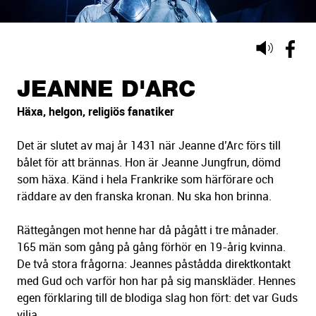
Lyssna
på
sidans
JEANNE D'ARC
text
Häxa, helgon, religiös fanatiker
Det är slutet av maj år 1431 när Jeanne d’Arc förs till
bålet för att brännas. Hon är Jeanne Jungfrun, dömd
som häxa. Känd i hela Frankrike som härförare och
räddare av den franska kronan. Nu ska hon brinna.
Rättegången mot henne har då pågått i tre månader.
165 män som gång på gång förhör en 19-årig kvinna.
De två stora frågorna: Jeannes påstådda direktkontakt
med Gud och varför hon har på sig manskläder. Hennes
egen förklaring till de blodiga slag hon fört: det var Guds
vilja.