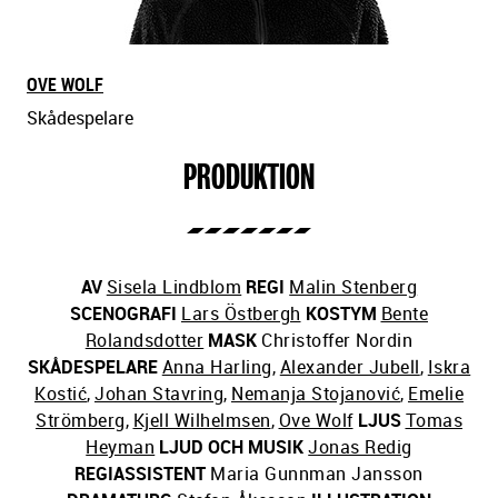
OVE WOLF
Skådespelare
PRODUKTION
AV
Sisela Lindblom
REGI
Malin Stenberg
SCENOGRAFI
Lars Östbergh
KOSTYM
Bente
Rolandsdotter
MASK
Christoffer Nordin
SKÅDESPELARE
Anna Harling
,
Alexander Jubell
,
Iskra
Kostić
,
Johan Stavring
,
Nemanja Stojanović
,
Emelie
Strömberg
,
Kjell Wilhelmsen
,
Ove Wolf
LJUS
Tomas
Heyman
LJUD OCH MUSIK
Jonas Redig
REGIASSISTENT
Maria Gunnman Jansson