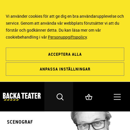
Vi använder cookies för att ge dig en bra användarupplevelse och
service. Genom att använda vår webbplats förutsätter vi att du
förstår och godkänner detta. Du kan läsa mer om vår
cookiebehandling i vår
Personuppgiftspolicy
.
ACCEPTERA ALLA
ANPASSA INSTÄLLNINGAR
SCENOGRAF