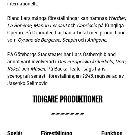
internationellt.
Bland Lars många föreställningar kan nämnas
Werther
,
La Bohème, Manon Lescaut
och
Capriccio
på Kungliga
Operan. På Dramaten har han arbetat med produktioner
som
Cyrano de Bergerac
,
Scapin
och
Antigone
.
På Göteborgs Stadsteater har Lars Östbergh bland
annat varit involverad i
Den europeiska kritcirkeln
,
Dom
,
Köket
, och
Måsen
. På Backa Teater sågs hans
scenografi senast i föreställningen
1948
, regisserad av
Jasenko Selimovic.
TIDIGARE PRODUKTIONER
Spelår
Föreställning
Funktion