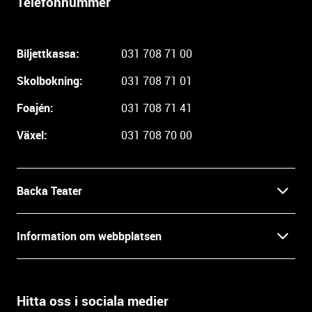
Telefonnummer
l
i
g
Biljettkassa:
031 708 71 00
a
r
Skolbokning:
031 708 71 01
e
i
Foajén:
031 708 71 41
n
Växel:
031 708 70 00
f
o
r
m
Backa Teater
a
t
Kontakt
Information om webbplatsen
i
o
Press
Villkor och integritet
n
o
Hitta oss i sociala medier
Prao, praktik och lediga tjänster
c
Tillgänglighetsdatabasen