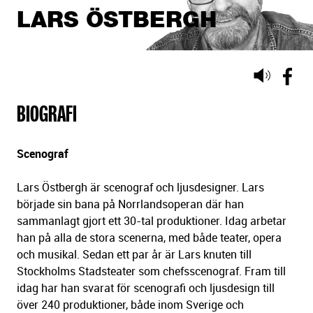
LARS ÖSTBERGH
Lyssna
på
BIOGRAFI
sidans
text
Scenograf
Lars Östbergh är scenograf och ljusdesigner. Lars
började sin bana på Norrlandsoperan där han
sammanlagt gjort ett 30-tal produktioner. Idag arbetar
han på alla de stora scenerna, med både teater, opera
och musikal. Sedan ett par år är Lars knuten till
Stockholms Stadsteater som chefsscenograf. Fram till
idag har han svarat för scenografi och ljusdesign till
över 240 produktioner, både inom Sverige och