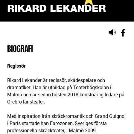
RIKARD LEKANDER
Lyssna
på
BIOGRAFI
sidans
text
Regissör
Rikard Lekander är regissör, skådespelare och
dramatiker. Han är utbildad på Teaterhögskolan i
Malmö och är sedan hösten 2018 konstnärlig ledare på
Örebro länsteater.
Med inspiration från skräckromantik och Grand Guignol
i Paris startade han Farozonen, Sveriges första
professionella skräckteater, i Malmö 2009.