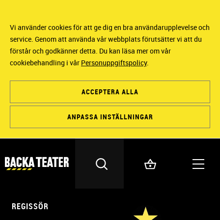
Vi använder cookies för att ge dig en bra användarupplevelse och
service. Genom att använda vår webbplats förutsätter vi att du
förstår och godkänner detta. Du kan läsa mer om vår
cookiebehandling i vår
Personuppgiftspolicy
.
ACCEPTERA ALLA
ANPASSA INSTÄLLNINGAR
REGISSÖR