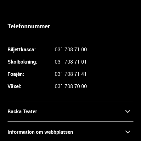
t
e
r
Telefonnummer
l
i
g
Biljettkassa:
031 708 71 00
a
r
Skolbokning:
031 708 71 01
e
i
Foajén:
031 708 71 41
n
Växel:
031 708 70 00
f
o
r
m
Backa Teater
a
t
Kontakt
Information om webbplatsen
i