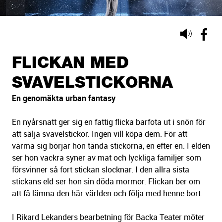
Lyssna
på
sidans
FLICKAN MED
text
SVAVELSTICKORNA
En genomäkta urban fantasy
En nyårsnatt ger sig en fattig flicka barfota ut i snön för
att sälja svavelstickor. Ingen vill köpa dem. För att
värma sig börjar hon tända stickorna, en efter en. I elden
ser hon vackra syner av mat och lyckliga familjer som
försvinner så fort stickan slocknar. I den allra sista
stickans eld ser hon sin döda mormor. Flickan ber om
att få lämna den här världen och följa med henne bort.
I Rikard Lekanders bearbetning för Backa Teater möter