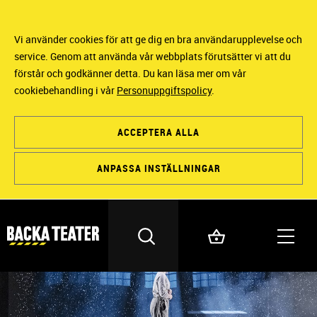
Vi använder cookies för att ge dig en bra användarupplevelse och
service. Genom att använda vår webbplats förutsätter vi att du
förstår och godkänner detta. Du kan läsa mer om vår
cookiebehandling i vår
Personuppgiftspolicy
.
ACCEPTERA ALLA
ANPASSA INSTÄLLNINGAR