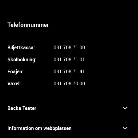
t
e
r
Telefonnummer
l
i
g
Biljettkassa:
031 708 71 00
a
r
Skolbokning:
031 708 71 01
e
i
Foajén:
031 708 71 41
n
Växel:
031 708 70 00
f
o
r
m
Backa Teater
a
t
Kontakt
Information om webbplatsen
i