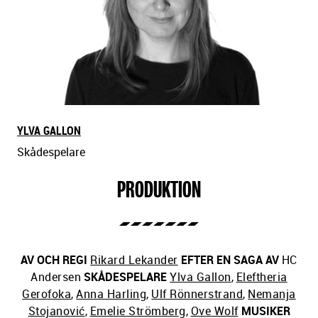
YLVA GALLON
Skådespelare
PRODUKTION
AV OCH REGI
Rikard Lekander
EFTER EN SAGA AV
HC
Andersen
SKÅDESPELARE
Ylva Gallon
,
Eleftheria
Gerofoka
,
Anna Harling
,
Ulf Rönnerstrand
,
Nemanja
Stojanović
,
Emelie Strömberg
,
Ove Wolf
MUSIKER