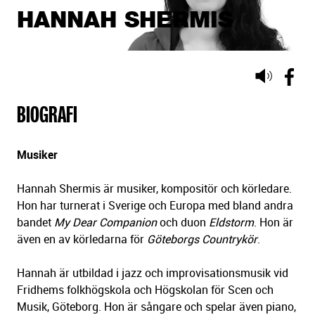
HANNAH SHERMIS
Lyssna
på
BIOGRAFI
sidans
text
Musiker
Hannah Shermis är musiker, kompositör och körledare.
Hon har turnerat i Sverige och Europa med bland andra
bandet
My Dear Companion
och duon
Eldstorm
. Hon är
även en av körledarna för
Göteborgs Countrykör
.
Hannah är utbildad i jazz och improvisationsmusik vid
Fridhems folkhögskola och Högskolan för Scen och
Musik, Göteborg. Hon är sångare och spelar även piano,