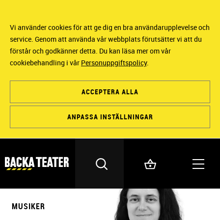
Vi använder cookies för att ge dig en bra användarupplevelse och
service. Genom att använda vår webbplats förutsätter vi att du
förstår och godkänner detta. Du kan läsa mer om vår
cookiebehandling i vår
Personuppgiftspolicy
.
ACCEPTERA ALLA
ANPASSA INSTÄLLNINGAR
MUSIKER