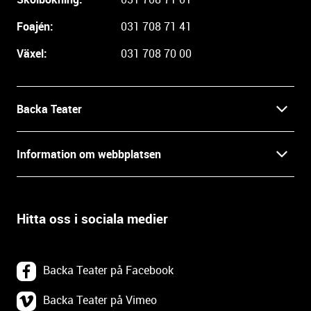
e
i
Foajén:
031 708 71 41
n
Växel:
031 708 70 00
f
o
r
m
Backa Teater
a
t
Kontakt
Information om webbplatsen
i
o
Press
Villkor och integritet
n
o
Hitta oss i sociala medier
Prao, praktik och lediga tjänster
c
Tillgänglighetsdatabasen
h
In English
k
Om webbplatsen
Backa Teater på Facebook
o
n
Göteborgs Stadsteater
Backa Teater på Vimeo
Tillgänglighetsredogörelse
t