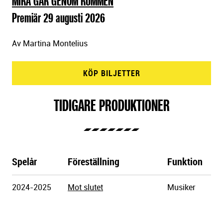
MIRA GÅR GENOM RUMMEN
Premiär 29 augusti 2026
Av Martina Montelius
KÖP BILJETTER
TIDIGARE PRODUKTIONER
Spelår
Föreställning
Funktion
Göteborgs
2024-2025
Mot slutet
Musiker
Stadsteater