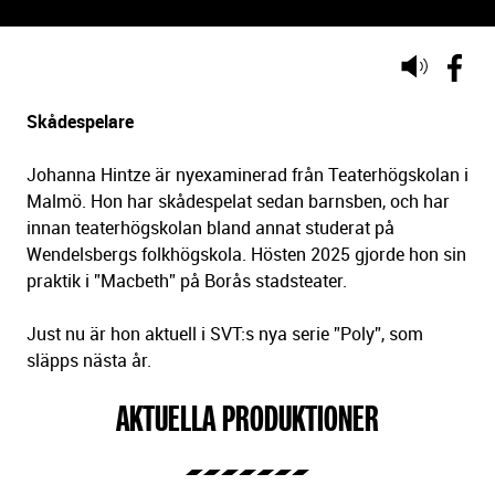
Lyssna
på
sidans
Skådespelare
text
Johanna Hintze är nyexaminerad från Teaterhögskolan i
Malmö. Hon har skådespelat sedan barnsben, och har
innan teaterhögskolan bland annat studerat på
Wendelsbergs folkhögskola. Hösten 2025 gjorde hon sin
praktik i ”Macbeth” på Borås stadsteater.
Just nu är hon aktuell i SVT:s nya serie ”Poly”, som
släpps nästa år.
AKTUELLA PRODUKTIONER