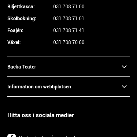
g
Biljettkassa:
031 708 71 00
a
r
Skolbokning:
031 708 71 01
e
i
Foajén:
031 708 71 41
n
Växel:
031 708 70 00
f
o
r
m
Backa Teater
a
t
Kontakt
Information om webbplatsen
i
o
Press
Villkor och integritet
n
o
Hitta oss i sociala medier
Prao, praktik och lediga tjänster
c
Tillgänglighetsdatabasen
h
In English
k
Om webbplatsen