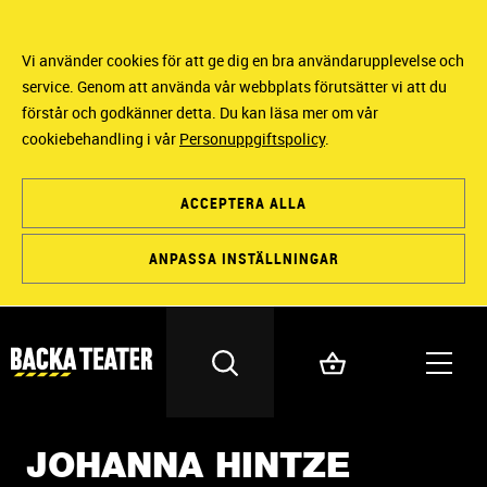
Vi använder cookies för att ge dig en bra användarupplevelse och
service. Genom att använda vår webbplats förutsätter vi att du
förstår och godkänner detta. Du kan läsa mer om vår
cookiebehandling i vår
Personuppgiftspolicy
.
ACCEPTERA ALLA
ANPASSA INSTÄLLNINGAR
JOHANNA HINTZE