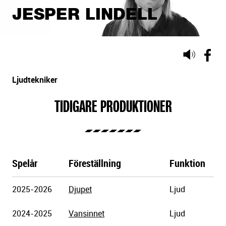
JESPER LINDELL
Lyssna
på
sidans
Ljudtekniker
text
TIDIGARE PRODUKTIONER
Spelår
Föreställning
Funktion
Göteborgs
2025-2026
Djupet
Ljud
Stadsteater
2024-2025
Vansinnet
Ljud