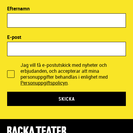
Efternamn
E-post
Jag vill få e-postutskick med nyheter och
erbjudanden, och accepterar att mina
personuppgifter behandlas i enlighet med
Personuppgiftspolicyn
.
SKICKA
Y