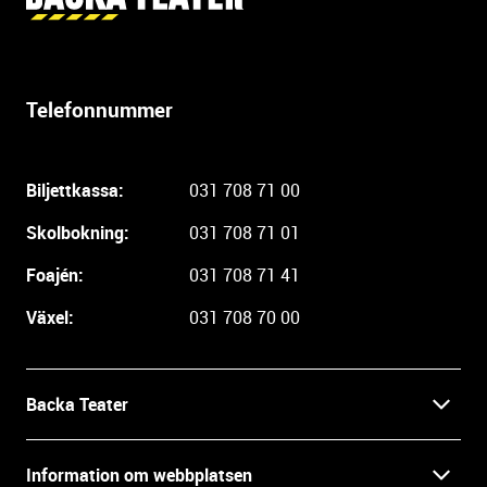
t
t
e
r
Telefonnummer
l
i
g
Biljettkassa:
031 708 71 00
a
r
Skolbokning:
031 708 71 01
e
i
Foajén:
031 708 71 41
n
Växel:
031 708 70 00
f
o
r
m
Backa Teater
a
t
Kontakt
Information om webbplatsen
i