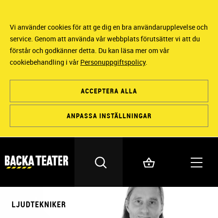
Vi använder cookies för att ge dig en bra användarupplevelse och
service. Genom att använda vår webbplats förutsätter vi att du
förstår och godkänner detta. Du kan läsa mer om vår
cookiebehandling i vår
Personuppgiftspolicy
.
ACCEPTERA ALLA
ANPASSA INSTÄLLNINGAR
LJUDTEKNIKER