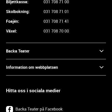
Biljettkassa:
031 708 71 00
a
r
Skolbokning:
031 708 71 01
e
i
Foajén:
031 708 71 41
n
Växel:
031 708 70 00
f
o
r
m
Backa Teater
a
t
Kontakt
Information om webbplatsen
i
o
Press
Villkor och integritet
n
o
Hitta oss i sociala medier
Prao, praktik och lediga tjänster
c
Tillgänglighetsdatabasen
h
In English
k
Om webbplatsen
Backa Teater på Facebook
o