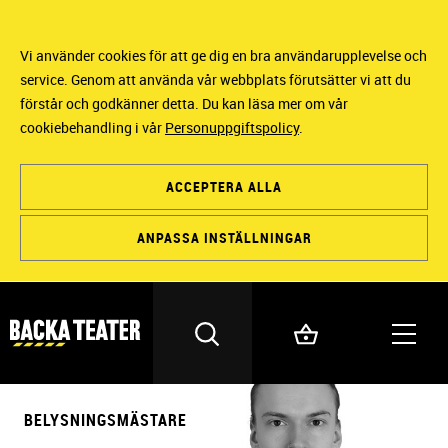
Vi använder cookies för att ge dig en bra användarupplevelse och
service. Genom att använda vår webbplats förutsätter vi att du
förstår och godkänner detta. Du kan läsa mer om vår
cookiebehandling i vår
Personuppgiftspolicy
.
ACCEPTERA ALLA
ANPASSA INSTÄLLNINGAR
BELYSNINGSMÄSTARE