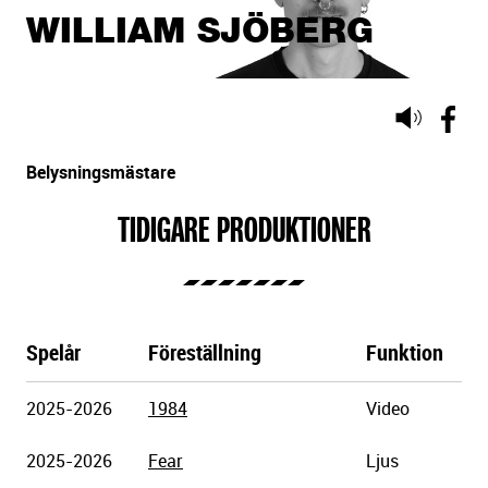
WILLIAM SJÖBERG
Lyssna
på
sidans
Belysningsmästare
text
TIDIGARE PRODUKTIONER
Spelår
Föreställning
Funktion
Göteborgs
2025-2026
1984
Video
Stadsteater
2025-2026
Fear
Ljus