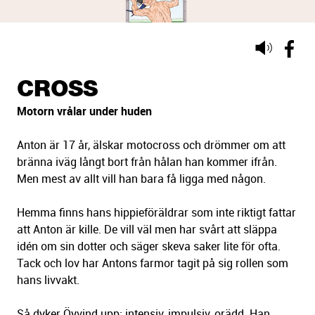
Lyssna
på
sidans
CROSS
text
Motorn vrålar under huden
Anton är 17 år, älskar motocross och drömmer om att
bränna iväg långt bort från hålan han kommer ifrån.
Men mest av allt vill han bara få ligga med någon.
Hemma finns hans hippieföräldrar som inte riktigt fattar
att Anton är kille. De vill väl men har svårt att släppa
idén om sin dotter och säger skeva saker lite för ofta.
Tack och lov har Antons farmor tagit på sig rollen som
hans livvakt.
Så dyker Öyvind upp: intensiv, impulsiv, orädd. Han