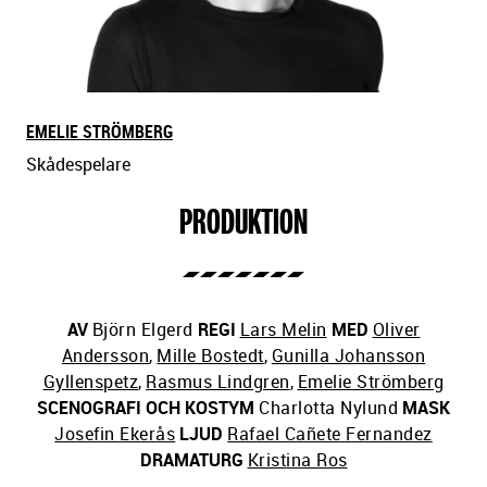
EMELIE STRÖMBERG
Skådespelare
PRODUKTION
AV
Björn Elgerd
REGI
Lars Melin
MED
Oliver
Andersson
,
Mille Bostedt
,
Gunilla Johansson
Gyllenspetz
,
Rasmus Lindgren
,
Emelie Strömberg
SCENOGRAFI OCH KOSTYM
Charlotta Nylund
MASK
Josefin Ekerås
LJUD
Rafael Cañete Fernandez
DRAMATURG
Kristina Ros