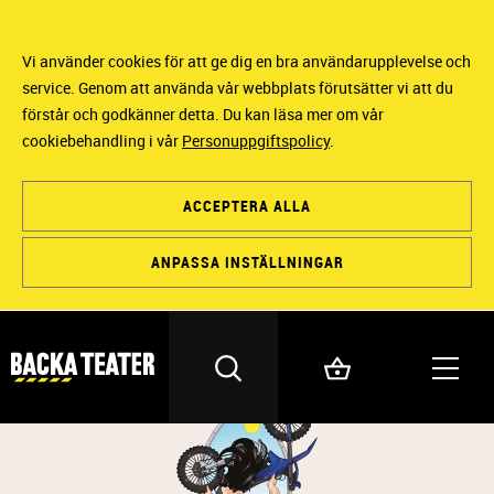
Vi använder cookies för att ge dig en bra användarupplevelse och
service. Genom att använda vår webbplats förutsätter vi att du
förstår och godkänner detta. Du kan läsa mer om vår
cookiebehandling i vår
Personuppgiftspolicy
.
ACCEPTERA ALLA
ANPASSA INSTÄLLNINGAR