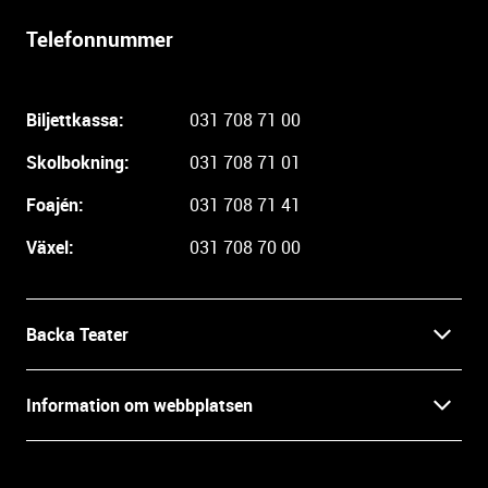
r
Telefonnummer
l
i
g
Biljettkassa:
031 708 71 00
a
r
Skolbokning:
031 708 71 01
e
i
Foajén:
031 708 71 41
n
Växel:
031 708 70 00
f
o
r
m
Backa Teater
a
t
Kontakt
Information om webbplatsen
i
o
Press
Villkor och integritet
n