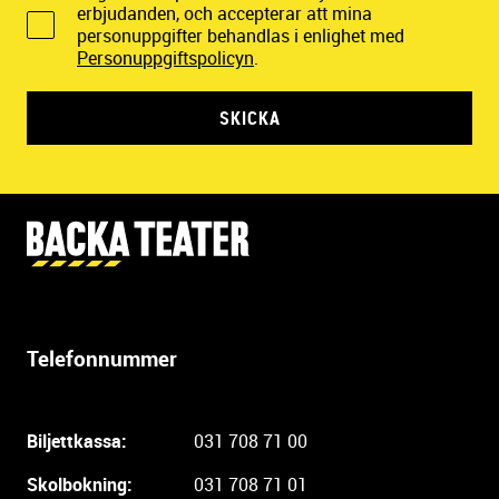
erbjudanden, och accepterar att mina
personuppgifter behandlas i enlighet med
Personuppgiftspolicyn
.
SKICKA
Y
t
t
e
r
Telefonnummer
l
i
g
Biljettkassa:
031 708 71 00
a
r
Skolbokning:
031 708 71 01