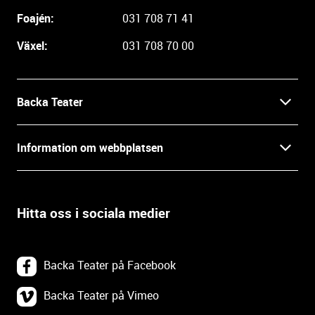
e
i
Foajén:
031 708 71 41
n
Växel:
031 708 70 00
f
o
r
m
Backa Teater
a
t
Kontakt
Information om webbplatsen
i
o
Press
Villkor och integritet
n
o
Hitta oss i sociala medier
Prao, praktik och lediga tjänster
c
Tillgänglighetsdatabasen
h
In English
k
Om webbplatsen
Backa Teater på Facebook
o
n
Göteborgs Stadsteater
Backa Teater på Vimeo
Tillgänglighetsredogörelse
t