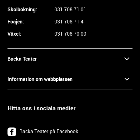
r
Skolbokning:
031 708 71 01
e
i
Foajén:
031 708 71 41
n
Växel:
031 708 70 00
f
o
r
m
Backa Teater
a
t
Kontakt
Information om webbplatsen
i
o
Press
Villkor och integritet
n
o
Hitta oss i sociala medier
Prao, praktik och lediga tjänster
c
Tillgänglighetsdatabasen
h
In English
k
Om webbplatsen
Backa Teater på Facebook
o