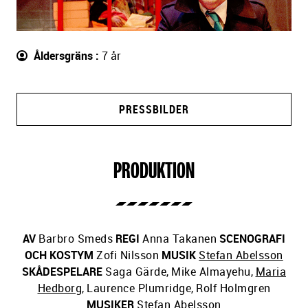
Åldersgräns
7 år
PRESSBILDER
PRODUKTION
AV
Barbro Smeds
REGI
Anna Takanen
SCENOGRAFI
OCH KOSTYM
Zofi Nilsson
MUSIK
Stefan Abelsson
SKÅDESPELARE
Saga Gärde
,
Mike Almayehu
,
Maria
Hedborg
,
Laurence Plumridge
,
Rolf Holmgren
MUSIKER
Stefan Abelsson