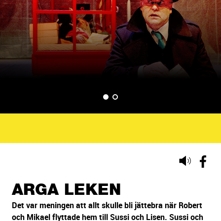
d
s
p
e
l
BILD 1
BILD 2
(VISAS NU)
Lyssna
på
sidans
ARGA LEKEN
text
Det var meningen att allt skulle bli jättebra när Robert
och Mikael flyttade hem till Sussi och Lisen. Sussi och