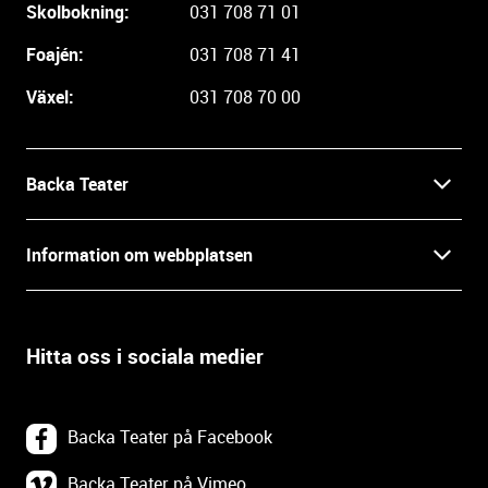
r
Skolbokning:
031 708 71 01
e
i
Foajén:
031 708 71 41
n
Växel:
031 708 70 00
f
o
r
m
Backa Teater
a
t
Kontakt
Information om webbplatsen
i
o
Press
Villkor och integritet
n
o
Hitta oss i sociala medier
Prao, praktik och lediga tjänster
c
Tillgänglighetsdatabasen
h
In English
k
Om webbplatsen
Backa Teater på Facebook
o
n
Göteborgs Stadsteater
Backa Teater på Vimeo
Tillgänglighetsredogörelse