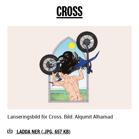
CROSS
sidans
text
Lanseringsbild för Cross. Bild: Alqumit Alhamad
LADDA NER (.JPG, 657 KB)