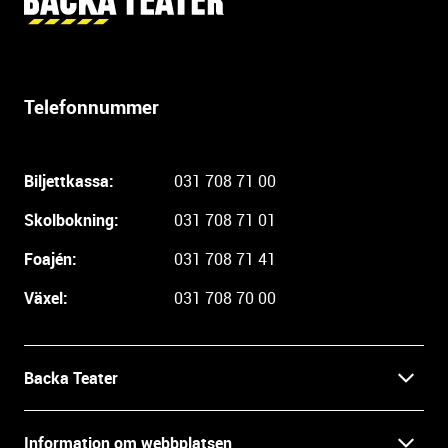
t
t
e
r
Telefonnummer
l
i
g
Biljettkassa:
031 708 71 00
a
r
Skolbokning:
031 708 71 01
e
i
Foajén:
031 708 71 41
n
Växel:
031 708 70 00
f
o
r
m
Backa Teater
a
t
Kontakt
Information om webbplatsen