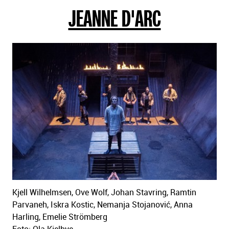
JEANNE D'ARC
sidans
text
Kjell Wilhelmsen, Ove Wolf, Johan Stavring, Ramtin
Parvaneh, Iskra Kostic, Nemanja Stojanović, Anna
Harling, Emelie Strömberg