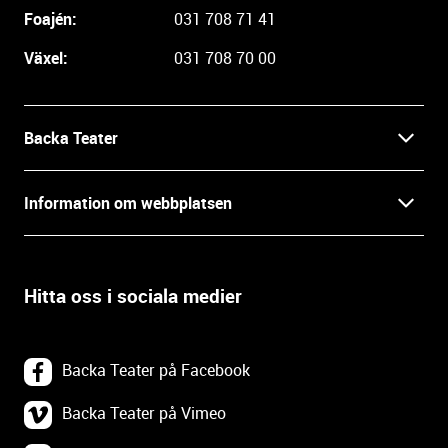
i
Foajén:
031 708 71 41
n
Växel:
031 708 70 00
f
o
r
m
Backa Teater
a
t
Kontakt
Information om webbplatsen
i
o
Press
Villkor och integritet
n
o
Hitta oss i sociala medier
Prao, praktik och lediga tjänster
c
Tillgänglighetsdatabasen
h
In English
k
Om webbplatsen
Backa Teater på Facebook
o
n
Göteborgs Stadsteater
Backa Teater på Vimeo
Tillgänglighetsredogörelse
t