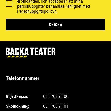
erbjudanden, och accepterar att mina
personuppgifter behandlas i enlighet med
Personuppgiftspolicyn
.
SKICKA
Y
t
t
e
r
Telefonnummer
l
i
g
Biljettkassa:
031 708 71 00
a
r
Skolbokning:
031 708 71 01
e