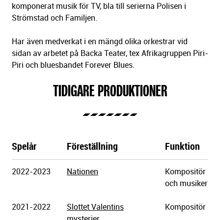
komponerat musik för TV, bla till serierna Polisen i
Strömstad och Familjen.
Har även medverkat i en mängd olika orkestrar vid
sidan av arbetet på Backa Teater, tex Afrikagruppen Piri-
Piri och bluesbandet Forever Blues.
TIDIGARE PRODUKTIONER
Spelår
Föreställning
Funktion
Göteborgs
2022-2023
Nationen
Kompositör
Stadsteater
och musiker
2021-2022
Slottet Valentins
Kompositör
mysterier