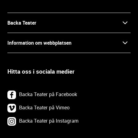
f
o
r
m
Backa Teater
a
t
Kontakt
Information om webbplatsen
i
o
Press
Villkor och integritet
n
o
Hitta oss i sociala medier
Prao, praktik och lediga tjänster
c
Tillgänglighetsdatabasen
h
In English
k
Om webbplatsen
Backa Teater på Facebook
o
n
Göteborgs Stadsteater
Backa Teater på Vimeo
Tillgänglighetsredogörelse
t
a
Backa Teater på Instagram
Tävlingsvillkor
Webbplatskarta
k
t