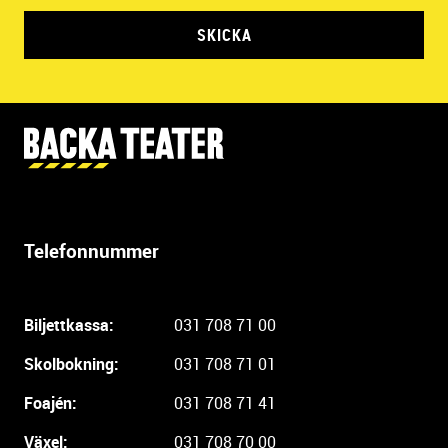
SKICKA
Y
t
t
e
r
Telefonnummer
l
i
g
Biljettkassa:
031 708 71 00
a
r
Skolbokning:
031 708 71 01
e
i
Foajén:
031 708 71 41
n
Växel:
031 708 70 00