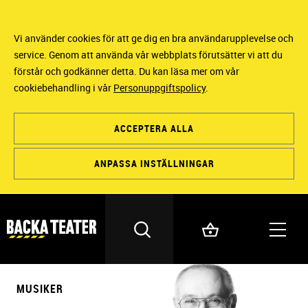
Vi använder cookies för att ge dig en bra användarupplevelse och
service. Genom att använda vår webbplats förutsätter vi att du
förstår och godkänner detta. Du kan läsa mer om vår
cookiebehandling i vår
Personuppgiftspolicy
.
ACCEPTERA ALLA
ANPASSA INSTÄLLNINGAR
MUSIKER