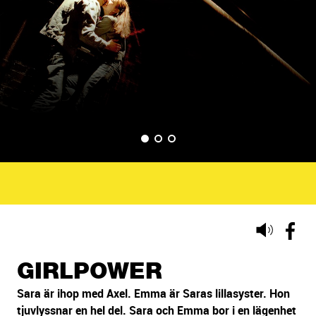
d
s
p
e
l
BILD 1
BILD 2
BILD 3
(VISAS NU)
Lyssna
på
sidans
GIRLPOWER
text
Sara är ihop med Axel. Emma är Saras lillasyster. Hon
tjuvlyssnar en hel del. Sara och Emma bor i en lägenhet