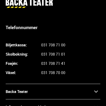
Y
t
t
e
r
Telefonnummer
l
i
g
Biljettkassa:
031 708 71 00
a
r
Skolbokning:
031 708 71 01
e
i
Foajén:
031 708 71 41
n
Växel:
031 708 70 00
f
o
r
m
Backa Teater
a
t
Kontakt