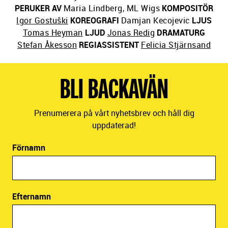
Brecht
,
Hanns Eisler
MED ARRANGEMANG AV
Igor
Gostuški
MED
Stefan Abelsson
,
Caisa-Stina
Forssberg
,
Anna Harling
,
Iskra Kostić
,
Rasmus
Lindgren
,
Mats Nahlin
,
Ulf Rönnerstrand
,
Nemanja
Stojanović
,
Ove Wolf
SCENOGRAFI
Helga Bumsch
KOSTYM
Maja Mirković
MASK
Josefin Ekerås
PERUKER AV
Maria Lindberg, ML Wigs
KOMPOSITÖR
Igor Gostuški
KOREOGRAFI
Damjan Kecojevic
LJUS
Tomas Heyman
LJUD
Jonas Redig
DRAMATURG
Stefan Åkesson
REGIASSISTENT
Felicia Stjärnsand
BLI BACKAVÄN
Prenumerera på vårt nyhetsbrev och håll dig
uppdaterad!
Förnamn