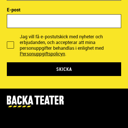
Efternamn
E-post
Jag vill få e-postutskick med nyheter och
erbjudanden, och accepterar att mina
personuppgifter behandlas i enlighet med
Personuppgiftspolicyn
.
SKICKA