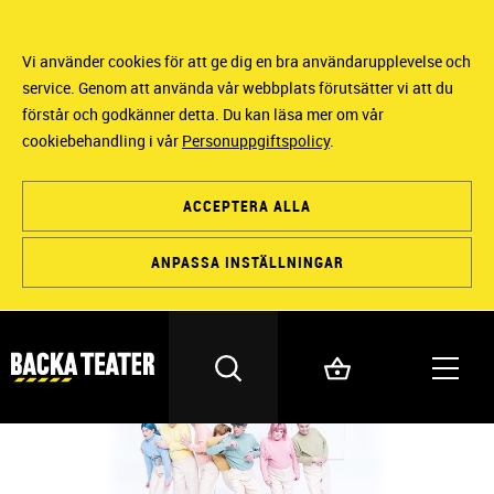
Vi använder cookies för att ge dig en bra användarupplevelse och
service. Genom att använda vår webbplats förutsätter vi att du
förstår och godkänner detta. Du kan läsa mer om vår
cookiebehandling i vår
Personuppgiftspolicy
.
ACCEPTERA ALLA
ANPASSA INSTÄLLNINGAR