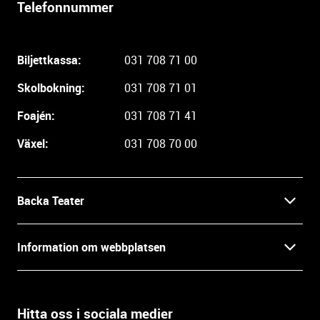
Y
t
t
e
r
Telefonnummer
l
i
g
Biljettkassa:
031 708 71 00
a
r
Skolbokning:
031 708 71 01
e
i
Foajén:
031 708 71 41
n
Växel:
031 708 70 00
f
o
r
m
Backa Teater