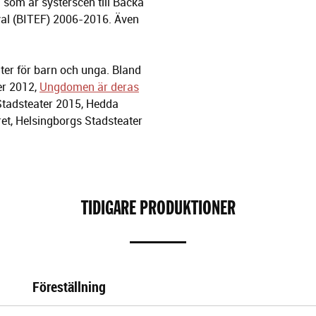
 som är systerscen till Backa
ival (BITEF) 2006-2016. Även
ater för barn och unga. Bland
er 2012,
Ungdomen är deras
 Stadsteater 2015, Hedda
ret, Helsingborgs Stadsteater
TIDIGARE PRODUKTIONER
Föreställning