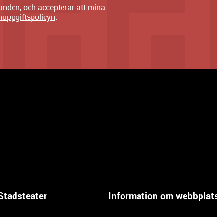
danden, och accepterar att mina
nuppgiftspolicyn
.
Stadsteater
Information om webbplat