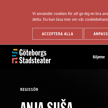
Vi använder cookies för att ge dig en bra a
detta. Du kan läsa mer om vår cookiebehand
ACCEPTERA ALLA
ANPASS
H
Biljetter
u
v
u
d
n
REGISSÖR
a
v
ANJA SUŠA
i