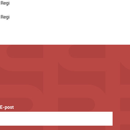
Regi
Regi
E-post