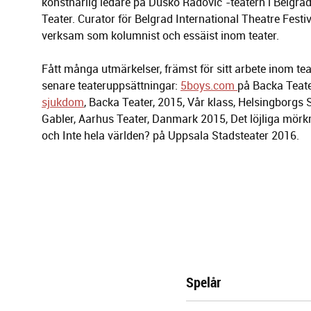
konstnärlig ledare på Duško Radovic´-teatern i Belgrad
Teater. Curator för Belgrad International Theatre Fest
verksam som kolumnist och essäist inom teater.
Fått många utmärkelser, främst för sitt arbete inom te
senare teateruppsättningar:
5boys.com
på Backa Teat
sjukdom
, Backa Teater, 2015, Vår klass, Helsingborgs
Gabler, Aarhus Teater, Danmark 2015, Det löjliga mörk
och Inte hela världen? på Uppsala Stadsteater 2016.
Spelår