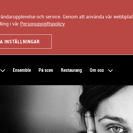
nvändarupplevelse och service. Genom att använda vår webbplats
ling i vår
Personuppgiftspolicy
.
A INSTÄLLNINGAR
Ensemble
På scen
Restaurang
Om oss