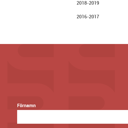
Göteborgs
2018-2019
Stadsteater
2016-2017
Förnamn