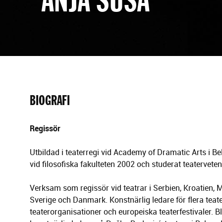
g
e
r
i
n
g
BIOGRAFI
Regissör
Utbildad i teaterregi vid Academy of Dramatic Arts i Be
vid filosofiska fakulteten 2002 och studerat teatervete
Verksam som regissör vid teatrar i Serbien, Kroatien, 
Sverige och Danmark. Konstnärlig ledare för flera teat
teaterorganisationer och europeiska teaterfestivaler. B