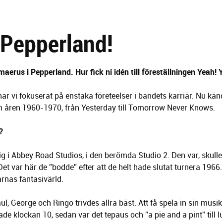
 Pepperland!
erus i Pepperland. Hur fick ni idén till föreställningen Yeah! 
 har vi fokuserat på enstaka företeelser i bandets karriär. Nu känd
n åren 1960-1970, från Yesterday till Tomorrow Never Knows.
?
ig i Abbey Road Studios, i den berömda Studio 2. Den var, skul
t var här de ”bodde” efter att de helt hade slutat turnera 1966
tarnas fantasivärld.
aul, George och Ringo trivdes allra bäst. Att få spela in sin mu
de klockan 10, sedan var det tepaus och ”a pie and a pint” till l