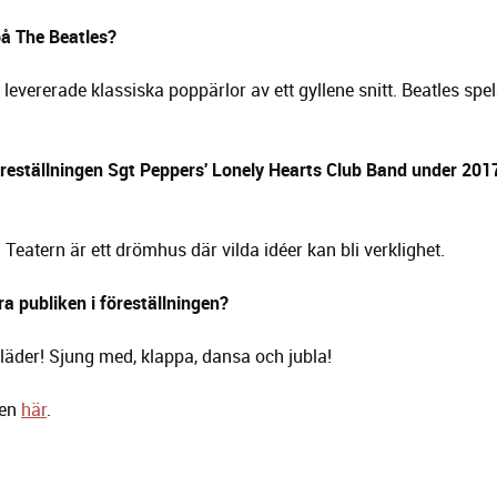
 på The Beatles?
 levererade klassiska poppärlor av ett gyllene snitt. Beatles spe
öreställningen Sgt Peppers' Lonely Hearts Club Band under 20
. Teatern är ett drömhus där vilda idéer kan bli verklighet.
lvera publiken i föreställningen?
läder! Sjung med, klappa, dansa och jubla!
gen
här
.