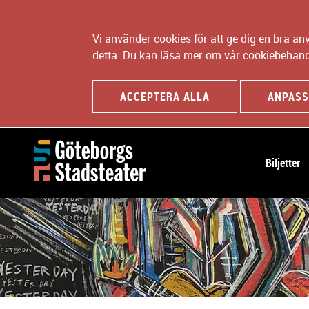
Vi använder cookies för att ge dig en bra a
detta. Du kan läsa mer om vår cookiebehand
ACCEPTERA ALLA
ANPASS
H
Biljetter
u
v
u
d
n
a
v
i