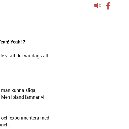
Lyssna
på
sidans
text
Yeah! Yeah! ?
e vi att det var dags att
le man kunna säga,
. Men ibland lämnar vi
sik och experimentera med
unch.