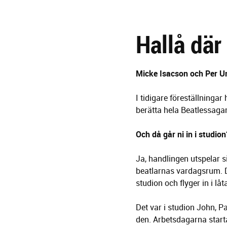
g
e
r
Hallå där
i
n
g
Micke Isacson och Per Uma
I tidigare föreställningar
berätta hela Beatlessaga
Och då går ni in i studion
Ja, handlingen utspelar s
beatlarnas vardagsrum. De
studion och flyger in i lå
Det var i studion John, P
den. Arbetsdagarna starta