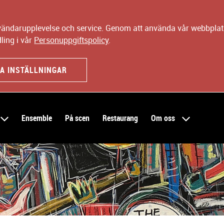
nvändarupplevelse och service. Genom att använda vår webbplats
ling i vår
Personuppgiftspolicy
.
A INSTÄLLNINGAR
Ensemble
På scen
Restaurang
Om oss