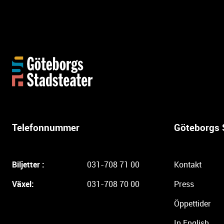
Y
t
t
e
r
l
Telefonnummer
Göteborgs 
i
g
a
Biljetter :
031-708 71 00
Kontakt
r
e
Växel:
031-708 70 00
Press
i
Öppettider
n
f
In English