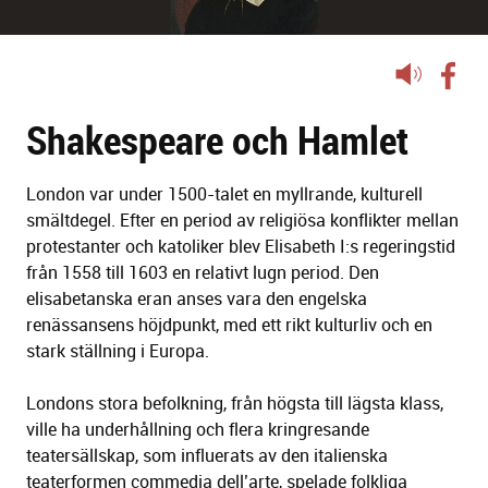
Lyssna
på
Shakespeare och Hamlet
sidans
text
London var under 1500-talet en myllrande, kulturell
smältdegel. Efter en period av religiösa konflikter mellan
protestanter och katoliker blev Elisabeth I:s regeringstid
från 1558 till 1603 en relativt lugn period. Den
elisabetanska eran anses vara den engelska
renässansens höjdpunkt, med ett rikt kulturliv och en
stark ställning i Europa.
Londons stora befolkning, från högsta till lägsta klass,
ville ha underhållning och flera kringresande
teatersällskap, som influerats av den italienska
teaterformen commedia dell’arte, spelade folkliga