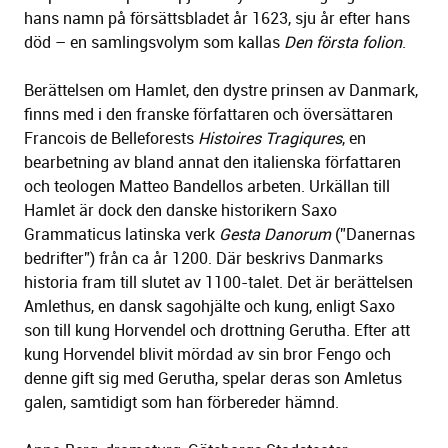
hans namn på försättsbladet år 1623, sju år efter hans
död – en samlingsvolym som kallas
Den första folion
.
Berättelsen om Hamlet, den dystre prinsen av Danmark,
finns med i den franske författaren och översättaren
Francois de Belleforests
Histoires Tragiqures
, en
bearbetning av bland annat den italienska författaren
och teologen Matteo Bandellos arbeten. Urkällan till
Hamlet är dock den danske historikern Saxo
Grammaticus latinska verk
Gesta Danorum
(”Danernas
bedrifter”) från ca år 1200. Där beskrivs Danmarks
historia fram till slutet av 1100-talet. Det är berättelsen
Amlethus, en dansk sagohjälte och kung, enligt Saxo
son till kung Horvendel och drottning Gerutha. Efter att
kung Horvendel blivit mördad av sin bror Fengo och
denne gift sig med Gerutha, spelar deras son Amletus
galen, samtidigt som han förbereder hämnd.