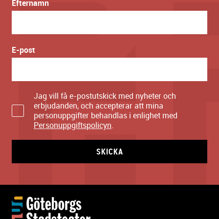
Efternamn
E-post
Jag vill få e-postutskick med nyheter och
erbjudanden, och accepterar att mina
personuppgifter behandlas i enlighet med
Personuppgiftspolicyn
.
SKICKA
Y
t