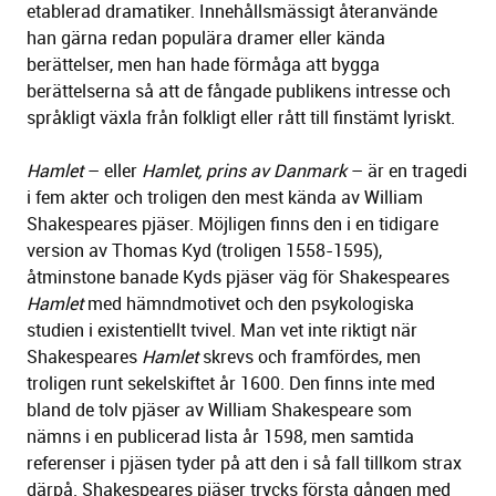
etablerad dramatiker. Innehållsmässigt återanvände
han gärna redan populära dramer eller kända
berättelser, men han hade förmåga att bygga
berättelserna så att de fångade publikens intresse och
språkligt växla från folkligt eller rått till finstämt lyriskt.
Hamlet
– eller
Hamlet, prins av Danmark
– är en tragedi
i fem akter och troligen den mest kända av William
Shakespeares pjäser. Möjligen finns den i en tidigare
version av Thomas Kyd (troligen 1558-1595),
åtminstone banade Kyds pjäser väg för Shakespeares
Hamlet
med hämndmotivet och den psykologiska
studien i existentiellt tvivel. Man vet inte riktigt när
Shakespeares
Hamlet
skrevs och framfördes, men
troligen runt sekelskiftet år 1600. Den finns inte med
bland de tolv pjäser av William Shakespeare som
nämns i en publicerad lista år 1598, men samtida
referenser i pjäsen tyder på att den i så fall tillkom strax
därpå. Shakespeares pjäser trycks första gången med