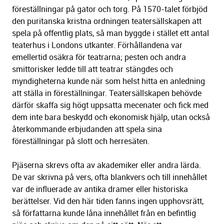
föreställningar på gator och torg. På 1570-talet förbjöd
den puritanska kristna ordningen teatersällskapen att
spela på offentlig plats, så man byggde i stället ett antal
teaterhus i Londons utkanter. Förhållandena var
emellertid osäkra för teatrarna; pesten och andra
smittorisker ledde till att teatrar stängdes och
myndigheterna kunde när som helst hitta en anledning
att ställa in föreställningar. Teatersällskapen behövde
därför skaffa sig högt uppsatta mecenater och fick med
dem inte bara beskydd och ekonomisk hjälp, utan också
återkommande erbjudanden att spela sina
föreställningar på slott och herresäten.
Pjäserna skrevs ofta av akademiker eller andra lärda.
De var skrivna på vers, ofta blankvers och till innehållet
var de influerade av antika dramer eller historiska
berättelser. Vid den här tiden fanns ingen upphovsrätt,
så författarna kunde låna innehållet från en befintlig