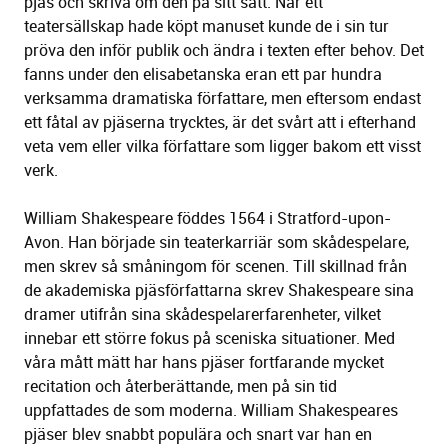
pjäs och skriva om den på sitt sätt. När ett
teatersällskap hade köpt manuset kunde de i sin tur
pröva den inför publik och ändra i texten efter behov. Det
fanns under den elisabetanska eran ett par hundra
verksamma dramatiska författare, men eftersom endast
ett fåtal av pjäserna trycktes, är det svårt att i efterhand
veta vem eller vilka författare som ligger bakom ett visst
verk.
William Shakespeare föddes 1564 i Stratford-upon-
Avon. Han började sin teaterkarriär som skådespelare,
men skrev så småningom för scenen. Till skillnad från
de akademiska pjäsförfattarna skrev Shakespeare sina
dramer utifrån sina skådespelarerfarenheter, vilket
innebar ett större fokus på sceniska situationer. Med
våra mått mätt har hans pjäser fortfarande mycket
recitation och återberättande, men på sin tid
uppfattades de som moderna. William Shakespeares
pjäser blev snabbt populära och snart var han en