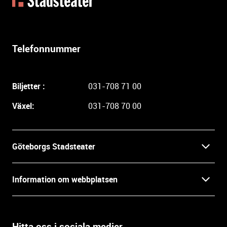
t
e
r
l
Telefonnummer
i
g
a
Biljetter :
031-708 71 00
r
e
Växel:
031-708 70 00
i
n
f
Göteborgs Stadsteater
o
r
Kontakt
m
Information om webbplatsen
a
Press
t
Biljetter
i
o
Hitta oss i sociala medier
Öppettider