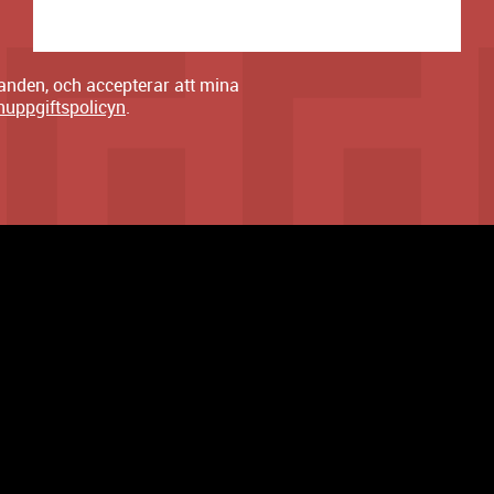
danden, och accepterar att mina
nuppgiftspolicyn
.