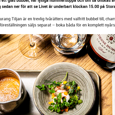
d ett glas bubbel, vår lyxiga hummersoppa och om så önskas ä
g sedan ner för att se Livet är underbart klockan 15.00 på Stor
g Tiljan är en trevlig tvårätters med valfritt bubbel till, cham
ll föreställningen säljs separat – boka båda för en komplett nyå