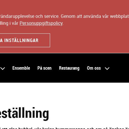
nvändarupplevelse och service. Genom att använda vår webbplats
ling i vår
Personuppgiftspolicy
.
A INSTÄLLNINGAR
Ensemble
På scen
Restaurang
Om oss
ställning