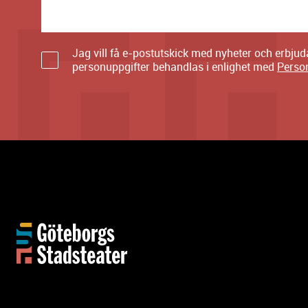
Jag vill få e-postutskick med nyheter och erbju
personuppgifter behandlas i enlighet med
Perso
Y
t
t
e
r