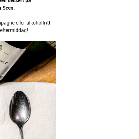
ven dessert på
a Scen.
pagne eller alkoholfritt.
rseftermiddag!