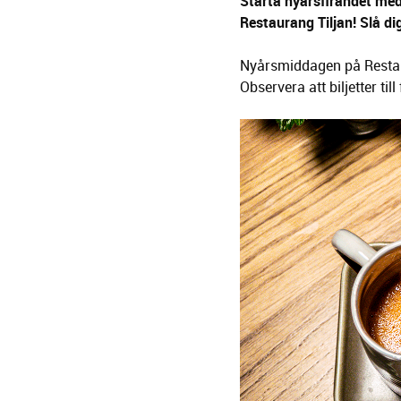
g
Starta nyårsfirandet me
e
Restaurang Tiljan! Slå di
r
i
Nyårsmiddagen på Restauran
n
Observera att biljetter ti
g