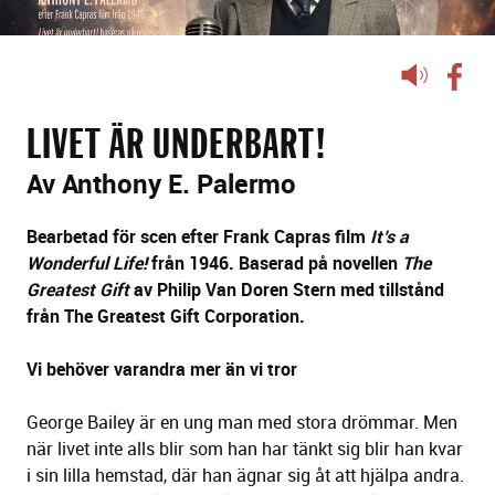
Lyssna
på
sidans
LIVET ÄR UNDERBART!
text
Av Anthony E. Palermo
Bearbetad för scen efter Frank Capras film
It’s a
Wonderful Life!
från 1946. Baserad på novellen
The
Greatest Gift
av Philip Van Doren Stern med tillstånd
från The Greatest Gift Corporation.
Vi behöver varandra mer än vi tror
George Bailey är en ung man med stora drömmar. Men
när livet inte alls blir som han har tänkt sig blir han kvar
i sin lilla hemstad, där han ägnar sig åt att hjälpa andra.