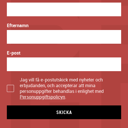
Efternamn
E-post
Jag vill få e-postutskick med nyheter och
erbjudanden, och accepterar att mina
personuppgifter behandlas i enlighet med
Personuppgiftspolicyn
.
SKICKA