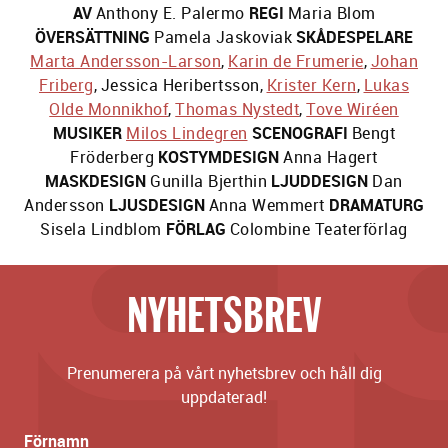
AV
Anthony E. Palermo
REGI
Maria Blom
ÖVERSÄTTNING
Pamela Jaskoviak
SKÅDESPELARE
Marta Andersson-Larson
,
Karin de Frumerie
,
Johan
Friberg
,
Jessica Heribertsson
,
Krister Kern
,
Lukas
Olde Monnikhof
,
Thomas Nystedt
,
Tove Wiréen
MUSIKER
Milos Lindegren
SCENOGRAFI
Bengt
Fröderberg
KOSTYMDESIGN
Anna Hagert
MASKDESIGN
Gunilla Bjerthin
LJUDDESIGN
Dan
Andersson
LJUSDESIGN
Anna Wemmert
DRAMATURG
Sisela Lindblom
FÖRLAG
Colombine Teaterförlag
NYHETSBREV
Prenumerera på vårt nyhetsbrev och håll dig
uppdaterad!
Förnamn