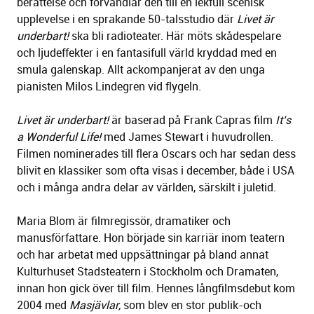
berättelse och förvandlar den till en lekfull scenisk
upplevelse i en sprakande 50-talsstudio där
Livet är
underbart!
ska bli radioteater. Här möts skådespelare
och ljudeffekter i en fantasifull värld kryddad med en
smula galenskap. Allt ackompanjerat av den unga
pianisten Milos Lindegren vid flygeln.
Livet är underbart!
är baserad på Frank Capras film
It’s
a Wonderful Life!
med James Stewart i huvudrollen.
Filmen nominerades till flera Oscars och har sedan dess
blivit en klassiker som ofta visas i december, både i USA
och i många andra delar av världen, särskilt i juletid.
Maria Blom är filmregissör, dramatiker och
manusförfattare. Hon började sin karriär inom teatern
och har arbetat med uppsättningar på bland annat
Kulturhuset Stadsteatern i Stockholm och Dramaten,
innan hon gick över till film. Hennes långfilmsdebut kom
2004 med
Masjävlar,
som blev en stor publik-och