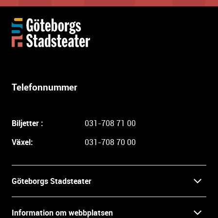
Y
t
t
e
r
l
Telefonnummer
i
g
a
Biljetter :
031-708 71 00
r
e
Växel:
031-708 70 00
i
n
f
Göteborgs Stadsteater
o
r
Kontakt
m
Information om webbplatsen